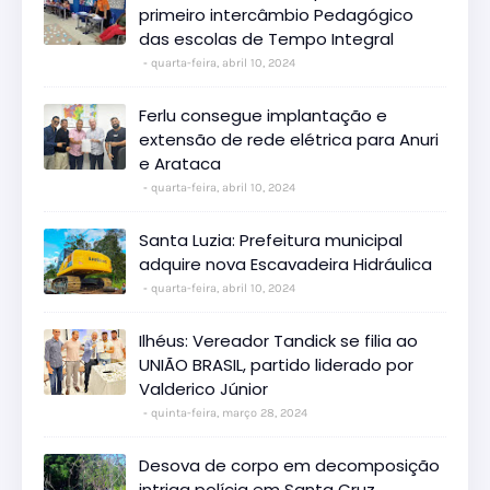
primeiro intercâmbio Pedagógico
das escolas de Tempo Integral
quarta-feira, abril 10, 2024
Ferlu consegue implantação e
extensão de rede elétrica para Anuri
e Arataca
quarta-feira, abril 10, 2024
Santa Luzia: Prefeitura municipal
adquire nova Escavadeira Hidráulica
quarta-feira, abril 10, 2024
Ilhéus: Vereador Tandick se filia ao
UNIÃO BRASIL, partido liderado por
Valderico Júnior
quinta-feira, março 28, 2024
Desova de corpo em decomposição
intriga polícia em Santa Cruz