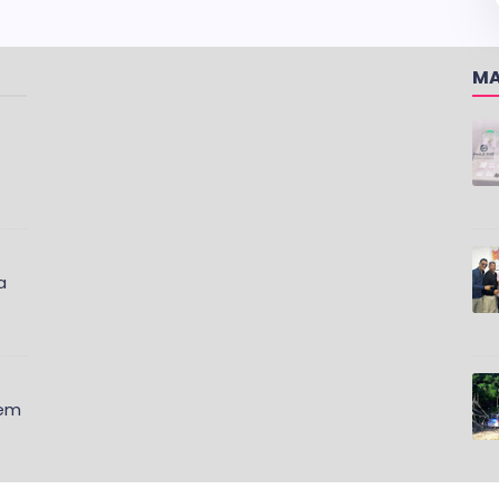
MA
a
 em