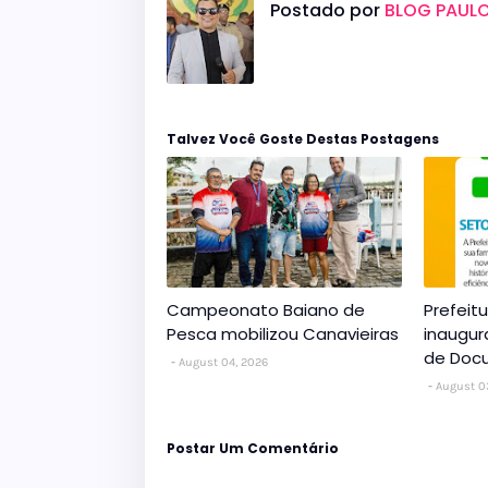
Postado por
BLOG PAULO
Talvez Você Goste Destas Postagens
Campeonato Baiano de
Prefeit
Pesca mobilizou Canavieiras
inaugur
de Doc
August 04, 2026
August 0
Postar Um Comentário