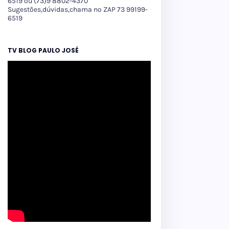
6519 ou (73)9 8802-4370
Sugestões,dúvidas,chama no ZAP 73 99199-
6519
TV BLOG PAULO JOSÉ