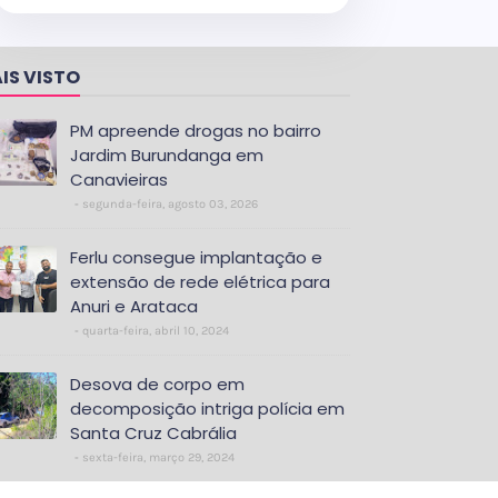
IS VISTO
PM apreende drogas no bairro
Jardim Burundanga em
Canavieiras
segunda-feira, agosto 03, 2026
Ferlu consegue implantação e
extensão de rede elétrica para
Anuri e Arataca
quarta-feira, abril 10, 2024
Desova de corpo em
decomposição intriga polícia em
Santa Cruz Cabrália
sexta-feira, março 29, 2024