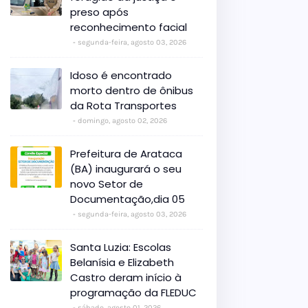
preso após
reconhecimento facial
segunda-feira, agosto 03, 2026
Idoso é encontrado
morto dentro de ônibus
da Rota Transportes
domingo, agosto 02, 2026
Prefeitura de Arataca
(BA) inaugurará o seu
novo Setor de
Documentação,dia 05
segunda-feira, agosto 03, 2026
Santa Luzia: Escolas
Belanísia e Elizabeth
Castro deram início à
programação da FLEDUC
sábado, agosto 01, 2026