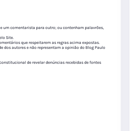
de um comentarista para outro; ou contenham palavrões,
lo Site.
 comentários que respeitarem as regras acima expostas.
de dos autores e não representam a opinião do Blog Paulo
 constitucional de revelar denúncias recebidas de fontes