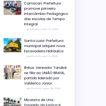
Camacan: Prefeitura
promove primeiro
intercâmbio Pedagógico
das escolas de Tempo
Integral
quarta-feira, abril 10, 2024
Santa Luzia: Prefeitura
municipal adquire nova
Escavadeira Hidráulica
quarta-feira, abril 10, 2024
Ilhéus: Vereador Tandick
se filia ao UNIÃO BRASIL,
partido liderado por
Valderico Júnior
quinta-feira, março 28, 2024
Micareta de Una :
foragido da justiça é