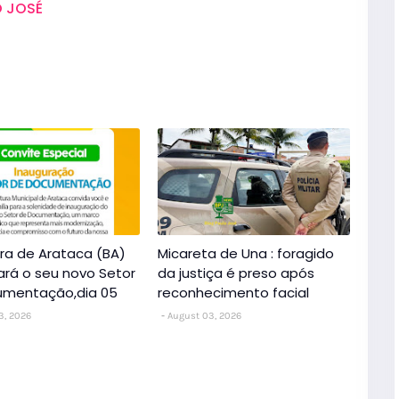
 JOSÉ
ura de Arataca (BA)
Micareta de Una : foragido
ará o seu novo Setor
da justiça é preso após
umentação,dia 05
reconhecimento facial
3, 2026
August 03, 2026