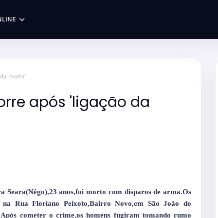
NLINE
 da morte'
orre após 'ligação da
eira Seara(Nêgo),23 anos,foi morto com disparos de arma.Os
u na Rua Floriano Peixoto,Bairro Novo,em São João do
te.Após cometer o crime,os homens fugiram tomando rumo