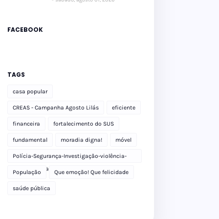
FACEBOOK
TAGS
casa popular
CREAS - Campanha Agosto Lilás
eficiente
financeira
fortalecimento do SUS
fundamental
moradia digna!
móvel
Polícia-Segurança-Investigação-violência-
Polícia Militar-delegacia
População
Que emoção! Que felicidade
saúde pública