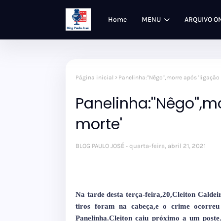
Home
MENU
ARQUIVO O
Página inicial
Panelinha:''Nêgo'',morre após 'ligação
Panelinha:''Nêgo'',m
morte'
BLOG PAULO JOSÉ
quarta-feira, abril 21, 2021
Na tarde desta terça-feira,20,Cleiton Cald
tiros foram na cabeça,e o crime ocorre
Panelinha.Cleiton caiu próximo a um pos