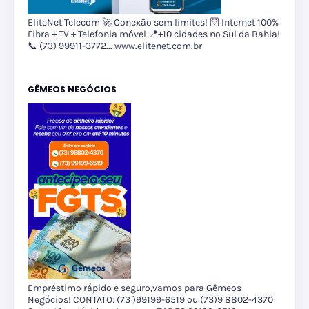
EliteNet Telecom 🚀 Conexão sem limites! 🛜 Internet 100%
Fibra + TV + Telefonia móvel 📍+10 cidades no Sul da Bahia!
📞 (73) 99911-3772... www.elitenet.com.br
GÊMEOS NEGÓCIOS
Empréstimo rápido e seguro,vamos para Gêmeos
Negócios! CONTATO: (73 )99199-6519 ou (73)9 8802-4370