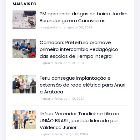
MAIS VISTO
PM apreende drogas no bairro Jardim
Burundanga em Canavieiras
segunda-feira, agosto 03, 2026
Camacan: Prefeitura promove
primeiro intercâmbio Pedagógico
das escolas de Tempo Integral
quarta-feira, abril 10, 2024
Ferlu consegue implantação e
extensão de rede elétrica para Anuri
e Arataca
quarta-feira, abril 10, 2024
Ilhéus: Vereador Tandick se filia ao
UNIÃO BRASIL, partido liderado por
Valderico Júnior
quinta-feira, março 28, 2024