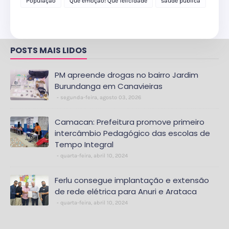
População
Que emoção! Que felicidade
saúde pública
POSTS MAIS LIDOS
PM apreende drogas no bairro Jardim
Burundanga em Canavieiras
segunda-feira, agosto 03, 2026
Camacan: Prefeitura promove primeiro
intercâmbio Pedagógico das escolas de
Tempo Integral
quarta-feira, abril 10, 2024
Ferlu consegue implantação e extensão
de rede elétrica para Anuri e Arataca
quarta-feira, abril 10, 2024