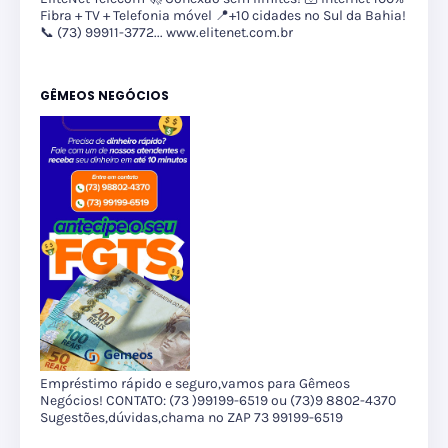
Fibra + TV + Telefonia móvel 📍+10 cidades no Sul da Bahia!
📞 (73) 99911-3772... www.elitenet.com.br
GÊMEOS NEGÓCIOS
Empréstimo rápido e seguro,vamos para Gêmeos
Negócios! CONTATO: (73 )99199-6519 ou (73)9 8802-4370
Sugestões,dúvidas,chama no ZAP 73 99199-6519