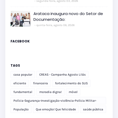
segunda-feira, agosto 03, 2026
Arataca inaugura novo do Setor de
Documentação:
quinta-feira, agosto 06, 2026
FACEBOOK
TAGS
casa popular
CREAS - Campanha Agosto Lilás
eficiente
financeira
fortalecimento do SUS
fundamental
moradia digna!
móvel
Polícia-Segurança-Investigação-violência-Polícia Militar-
delegacia
População
Que emoção! Que felicidade
saúde pública