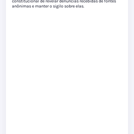
constitucional de revelar denúncias recebidas de fontes
anônimas e manter o sigilo sobre elas.