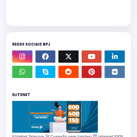
REDES SOCIAIS BPJ
ELITENET
EliteNet Telecom 🚀 Conexão sem limites! 🛜 Internet 100%