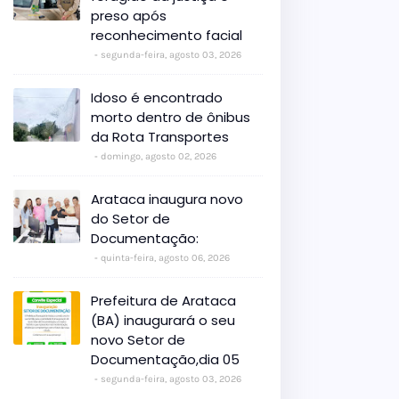
preso após
reconhecimento facial
segunda-feira, agosto 03, 2026
Idoso é encontrado
morto dentro de ônibus
da Rota Transportes
domingo, agosto 02, 2026
Arataca inaugura novo
do Setor de
Documentação:
quinta-feira, agosto 06, 2026
Prefeitura de Arataca
(BA) inaugurará o seu
novo Setor de
Documentação,dia 05
segunda-feira, agosto 03, 2026