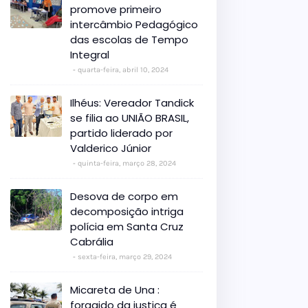
promove primeiro
intercâmbio Pedagógico
das escolas de Tempo
Integral
quarta-feira, abril 10, 2024
Ilhéus: Vereador Tandick
se filia ao UNIÃO BRASIL,
partido liderado por
Valderico Júnior
quinta-feira, março 28, 2024
Desova de corpo em
decomposição intriga
polícia em Santa Cruz
Cabrália
sexta-feira, março 29, 2024
Micareta de Una :
foragido da justiça é