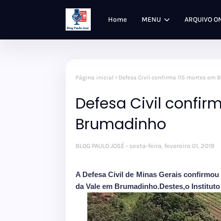
Home
MENU
ARQUIVO O
Página inicial
Defesa Civil confirma 115 mortes em
Defesa Civil confir
Brumadinho
BLOG PAULO JOSÉ
sexta-feira, fevereiro 01, 2019
A Defesa Civil de Minas Gerais confirmo
da Vale em Brumadinho.Destes,o Instituto 