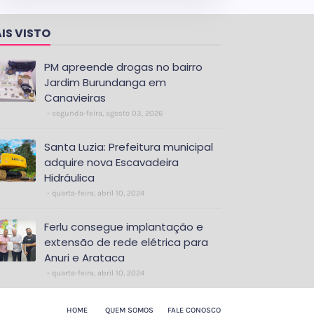
IS VISTO
PM apreende drogas no bairro
Jardim Burundanga em
Canavieiras
segunda-feira, agosto 03, 2026
Santa Luzia: Prefeitura municipal
adquire nova Escavadeira
Hidráulica
quarta-feira, abril 10, 2024
Ferlu consegue implantação e
extensão de rede elétrica para
Anuri e Arataca
quarta-feira, abril 10, 2024
HOME
QUEM SOMOS
FALE CONOSCO