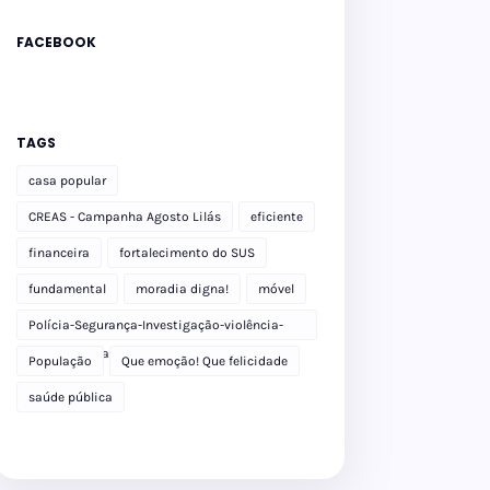
FACEBOOK
TAGS
casa popular
CREAS - Campanha Agosto Lilás
eficiente
financeira
fortalecimento do SUS
fundamental
moradia digna!
móvel
Polícia-Segurança-Investigação-violência-
Polícia Militar-delegacia
População
Que emoção! Que felicidade
saúde pública