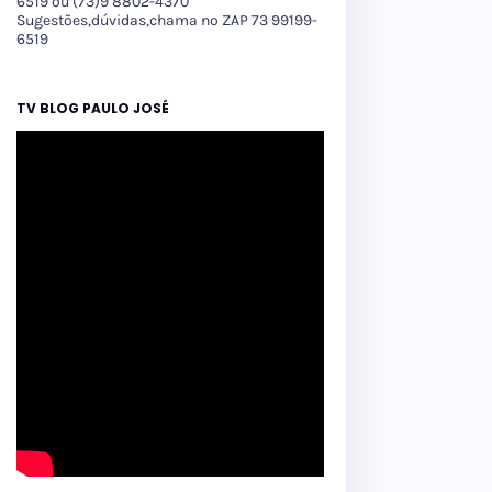
6519 ou (73)9 8802-4370
Sugestões,dúvidas,chama no ZAP 73 99199-
6519
TV BLOG PAULO JOSÉ