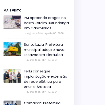
MAIS VISTO
PM apreende drogas no
bairro Jardim Burundanga
em Canavieiras
segunda-feira, agosto 03, 2026
Santa Luzia: Prefeitura
municipal adquire nova
Escavadeira Hidráulica
quarta-feira, abril 10, 2024
Ferlu consegue
implantação e extensão
de rede elétrica para
Anuri e Arataca
quarta-feira, abril 10, 2024
Camacan: Prefeitura