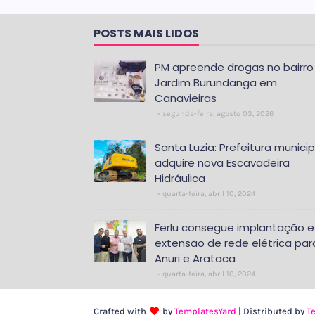
POSTS MAIS LIDOS
PM apreende drogas no bairro
Jardim Burundanga em
Canavieiras
segunda-feira, agosto 03, 2026
Santa Luzia: Prefeitura municip
adquire nova Escavadeira
Hidráulica
quarta-feira, abril 10, 2024
Ferlu consegue implantação e
extensão de rede elétrica par
Anuri e Arataca
quarta-feira, abril 10, 2024
Crafted with
by
TemplatesYard
| Distributed by
T