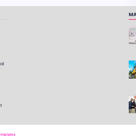
MA
al
a
emplates