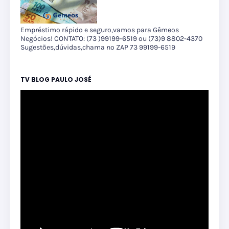
Empréstimo rápido e seguro,vamos para Gêmeos
Negócios! CONTATO: (73 )99199-6519 ou (73)9 8802-4370
Sugestões,dúvidas,chama no ZAP 73 99199-6519
TV BLOG PAULO JOSÉ