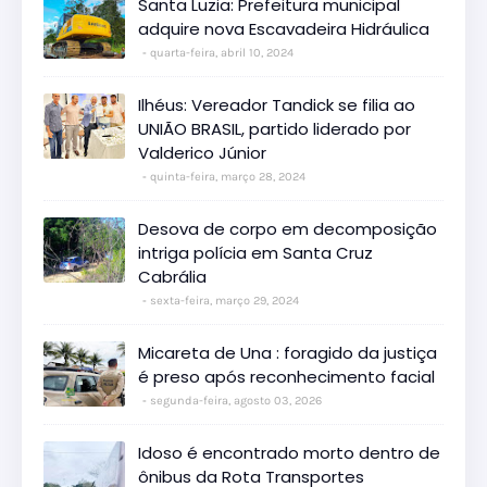
Santa Luzia: Prefeitura municipal
adquire nova Escavadeira Hidráulica
quarta-feira, abril 10, 2024
Ilhéus: Vereador Tandick se filia ao
UNIÃO BRASIL, partido liderado por
Valderico Júnior
quinta-feira, março 28, 2024
Desova de corpo em decomposição
intriga polícia em Santa Cruz
Cabrália
sexta-feira, março 29, 2024
Micareta de Una : foragido da justiça
é preso após reconhecimento facial
segunda-feira, agosto 03, 2026
Idoso é encontrado morto dentro de
ônibus da Rota Transportes