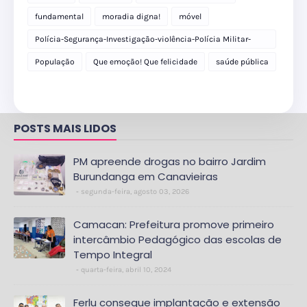
fundamental
moradia digna!
móvel
Polícia-Segurança-Investigação-violência-Polícia Militar-
delegacia
População
Que emoção! Que felicidade
saúde pública
POSTS MAIS LIDOS
PM apreende drogas no bairro Jardim
Burundanga em Canavieiras
segunda-feira, agosto 03, 2026
Camacan: Prefeitura promove primeiro
intercâmbio Pedagógico das escolas de
Tempo Integral
quarta-feira, abril 10, 2024
Ferlu consegue implantação e extensão