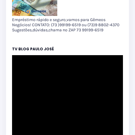
Empréstimo rápido e seguro,vamos para Gêmeos
Negócios! CONTATO: (73 )99199-6519 ou (73)9 8802-4370
Sugestões,dúvidas,chama no ZAP 73 99199-6519
TV BLOG PAULO JOSÉ