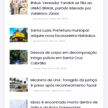
Ilhéus: Vereador Tandick se filia ao
UNIÃO BRASIL, partido liderado por
Valderico Júnior
quinta-feira, março 28, 2024
Santa Luzia: Prefeitura municipal
adquire nova Escavadeira Hidráulica
quarta-feira, abril 10, 2024
Desova de corpo em decomposição
intriga polícia em Santa Cruz
Cabrália
sexta-feira, março 29, 2024
Micareta de Una : foragido da justiça
é preso após reconhecimento facial
segunda-feira, agosto 03, 2026
Idoso é encontrado morto dentro de
ônibus da Rota Transportes