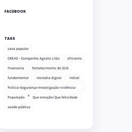
FACEBOOK
TAGS
casa popular
CREAS - Campanha Agosto Lilás
eficiente
financeira
fortalecimento do SUS
fundamental
moradia digna!
móvel
Polícia-Segurança-Investigação-violência-
Polícia Militar-delegacia
População
Que emoção! Que felicidade
saúde pública