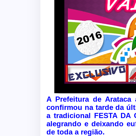
A Prefeitura de Arataca 
confirmou na tarde da últi
a tradicional FESTA DA
alegrando e deixando euf
de toda a região.