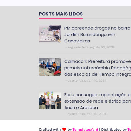
POSTS MAIS LIDOS
PM apreende drogas no bairro
Jardim Burundanga em
Canavieiras
segunda-feira, agosto 03, 2026
Camacan: Prefeitura promove
primeiro intercâmbio Pedagóg
das escolas de Tempo Integra
quarta-feira, abril 10, 2024
Ferlu consegue implantação e
extensão de rede elétrica par
Anuri e Arataca
quarta-feira, abril 10, 2024
Crafted with
by
TemplatesYard
| Distributed by
T