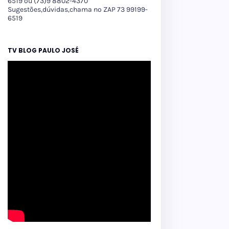
6519 ou (73)9 8802-4370
Sugestões,dúvidas,chama no ZAP 73 99199-
6519
TV BLOG PAULO JOSÉ