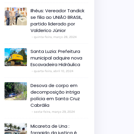
Ilhéus: Vereador Tandick
se filia ao UNIÃO BRASIL,
partido liderado por
Valderico Júnior
quinta-feira, março 28, 2024
Santa Luzia: Prefeitura
municipal adquire nova
Escavadeira Hidráulica
quarta-feira, abril 10, 2024
Desova de corpo em
decomposição intriga
polícia em Santa Cruz
Cabrália
sexta-feira, março 29, 2024
Micareta de Una :
foragido da justiça é