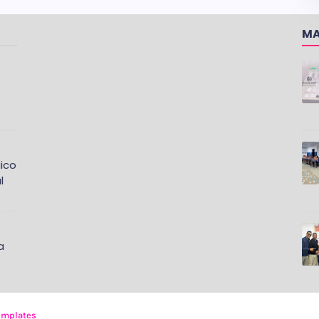
MA
ico
l
a
emplates