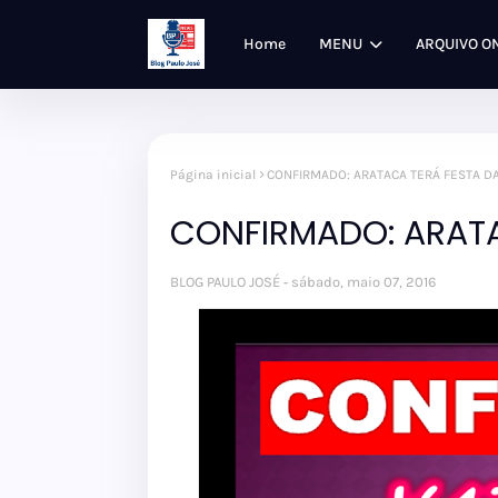
Home
MENU
ARQUIVO O
Página inicial
CONFIRMADO: ARATACA TERÁ FESTA DA
CONFIRMADO: ARATA
BLOG PAULO JOSÉ
sábado, maio 07, 2016