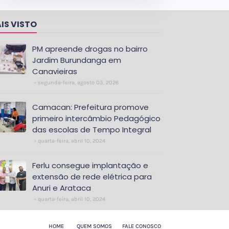
IS VISTO
PM apreende drogas no bairro
Jardim Burundanga em
Canavieiras
segunda-feira, agosto 03, 2026
Camacan: Prefeitura promove
primeiro intercâmbio Pedagógico
das escolas de Tempo Integral
quarta-feira, abril 10, 2024
Ferlu consegue implantação e
extensão de rede elétrica para
Anuri e Arataca
quarta-feira, abril 10, 2024
HOME
QUEM SOMOS
FALE CONOSCO