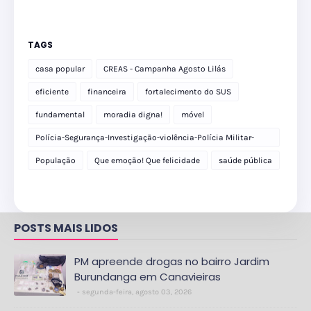
TAGS
casa popular
CREAS - Campanha Agosto Lilás
eficiente
financeira
fortalecimento do SUS
fundamental
moradia digna!
móvel
Polícia-Segurança-Investigação-violência-Polícia Militar-
delegacia
População
Que emoção! Que felicidade
saúde pública
POSTS MAIS LIDOS
PM apreende drogas no bairro Jardim
Burundanga em Canavieiras
segunda-feira, agosto 03, 2026