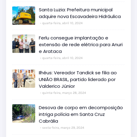
Santa Luzia: Prefeitura municipal
adquire nova Escavadeira Hidráulica
quarta-feira, abril 10, 2024
Ferlu consegue implantação e
extensão de rede elétrica para Anuri
e Arataca
quarta-feira, abril 10, 2024
Ilhéus: Vereador Tandick se filia ao
UNIÃO BRASIL, partido liderado por
Valderico Júnior
quinta-feira, março 28, 2024
Desova de corpo em decomposição
intriga polícia em Santa Cruz
Cabrália
sexta-feira, março 29, 2024