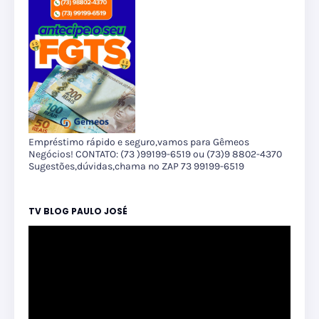
Empréstimo rápido e seguro,vamos para Gêmeos
Negócios! CONTATO: (73 )99199-6519 ou (73)9 8802-4370
Sugestões,dúvidas,chama no ZAP 73 99199-6519
TV BLOG PAULO JOSÉ