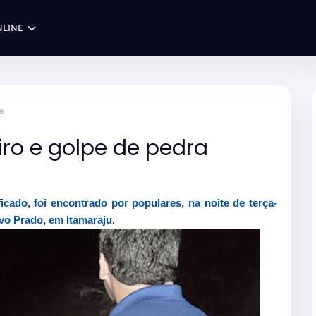
NLINE
ra
ro e golpe de pedra
cado, foi encontrado por populares, na noite de terça-
ovo Prado, em Itamaraju.