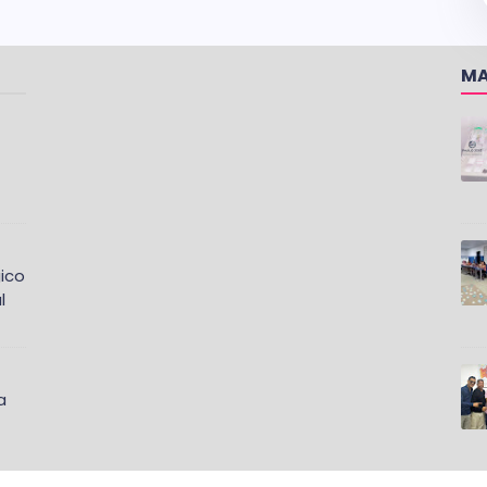
MA
ico
l
a