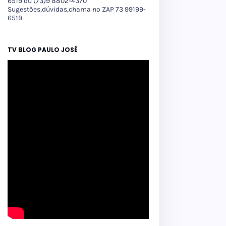
6519 ou (73)9 8802-4370
Sugestões,dúvidas,chama no ZAP 73 99199-
6519
TV BLOG PAULO JOSÉ