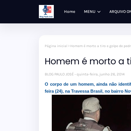
Home
MENU
ARQUIVO O
Página inicial
Homem é morto a tiro e golpe de ped
Homem é morto a ti
BLOG PAULO JOSÉ
quinta-feira, junho 26, 2014
O corpo de um homem, ainda não identifi
feira (24), na Travessa Brasil, no bairro N