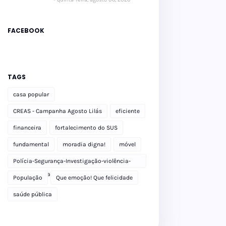
FACEBOOK
TAGS
casa popular
CREAS - Campanha Agosto Lilás
eficiente
financeira
fortalecimento do SUS
fundamental
moradia digna!
móvel
Polícia-Segurança-Investigação-violência-
Polícia Militar-delegacia
População
Que emoção! Que felicidade
saúde pública