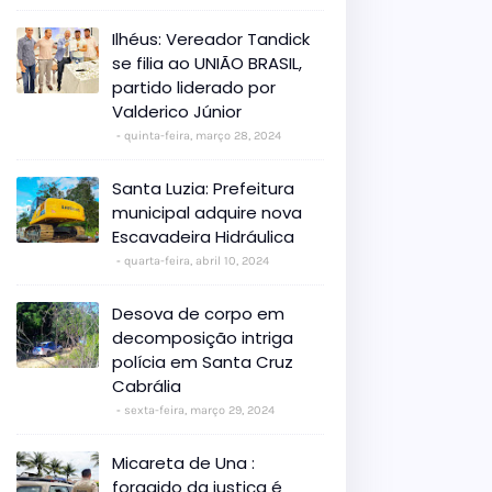
Ilhéus: Vereador Tandick
se filia ao UNIÃO BRASIL,
partido liderado por
Valderico Júnior
quinta-feira, março 28, 2024
Santa Luzia: Prefeitura
municipal adquire nova
Escavadeira Hidráulica
quarta-feira, abril 10, 2024
Desova de corpo em
decomposição intriga
polícia em Santa Cruz
Cabrália
sexta-feira, março 29, 2024
Micareta de Una :
foragido da justiça é