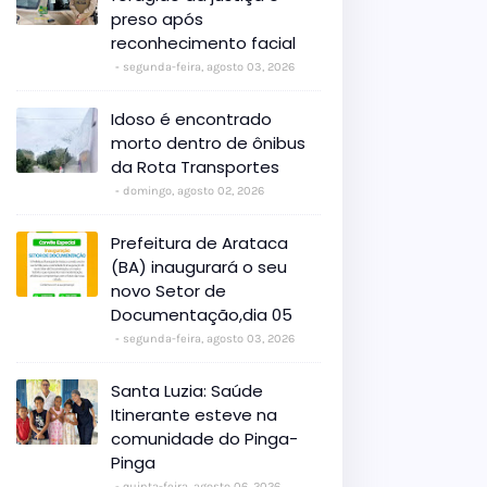
preso após
reconhecimento facial
segunda-feira, agosto 03, 2026
Idoso é encontrado
morto dentro de ônibus
da Rota Transportes
domingo, agosto 02, 2026
Prefeitura de Arataca
(BA) inaugurará o seu
novo Setor de
Documentação,dia 05
segunda-feira, agosto 03, 2026
Santa Luzia: Saúde
Itinerante esteve na
comunidade do Pinga-
Pinga
quinta-feira, agosto 06, 2026