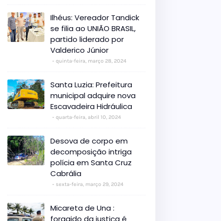
Ilhéus: Vereador Tandick
se filia ao UNIÃO BRASIL,
partido liderado por
Valderico Júnior
quinta-feira, março 28, 2024
Santa Luzia: Prefeitura
municipal adquire nova
Escavadeira Hidráulica
quarta-feira, abril 10, 2024
Desova de corpo em
decomposição intriga
polícia em Santa Cruz
Cabrália
sexta-feira, março 29, 2024
Micareta de Una :
foragido da justiça é