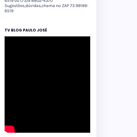
6519 ou (73)9 8802-4370
Sugestões,dúvidas,chama no ZAP 73 99199-
6519
TV BLOG PAULO JOSÉ