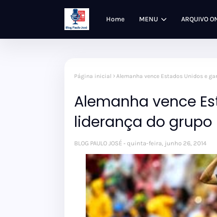
Home
MENU
ARQUIVO O
Página inicial
Alemanha vence Estados Unidos e gar
Alemanha vence Es
liderança do grupo
BLOG PAULO JOSÉ
quinta-feira, junho 26, 2014