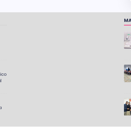
MA
ico
l
a