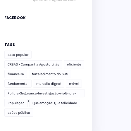
FACEBOOK
TAGS
casa popular
CREAS - Campanha Agosto Lilás
eficiente
financeira
fortalecimento do SUS
fundamental
moradia digna!
móvel
Polícia-Segurança-Investigação-violência-
Polícia Militar-delegacia
População
Que emoção! Que felicidade
saúde pública