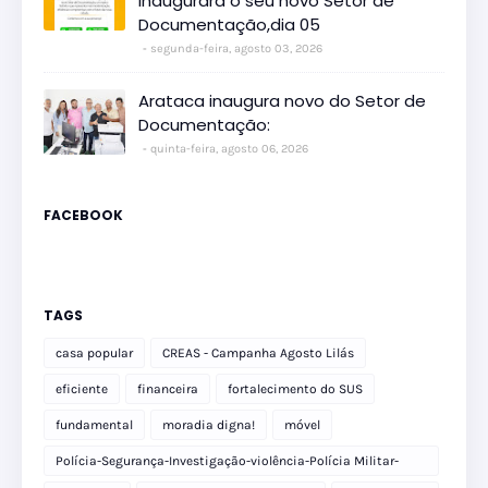
inaugurará o seu novo Setor de
Documentação,dia 05
segunda-feira, agosto 03, 2026
Arataca inaugura novo do Setor de
Documentação:
quinta-feira, agosto 06, 2026
FACEBOOK
TAGS
casa popular
CREAS - Campanha Agosto Lilás
eficiente
financeira
fortalecimento do SUS
fundamental
moradia digna!
móvel
Polícia-Segurança-Investigação-violência-Polícia Militar-