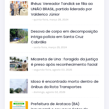
Ilhéus: Vereador Tandick se filia ao
UNIÃO BRASIL, partido liderado por
Valderico Júnior
quinta-feira, março 28, 2024
Desova de corpo em decomposição
intriga polícia em Santa Cruz
Cabrália
sexta-feira, março 29, 2024
Micareta de Una : foragido da justiça
é preso após reconhecimento facial
segunda-feira, agosto 03, 2026
Idoso é encontrado morto dentro de
ônibus da Rota Transportes
domingo, agosto 02, 2026
Prefeitura de Arataca (BA)