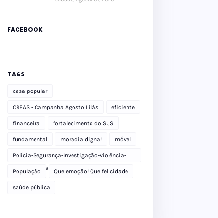
FACEBOOK
TAGS
casa popular
CREAS - Campanha Agosto Lilás
eficiente
financeira
fortalecimento do SUS
fundamental
moradia digna!
móvel
Polícia-Segurança-Investigação-violência-
Polícia Militar-delegacia
População
Que emoção! Que felicidade
saúde pública