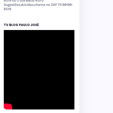
6519 ou (73)9 8802-4370
Sugestões,dúvidas,chama no ZAP 73 99199-
6519
TV BLOG PAULO JOSÉ