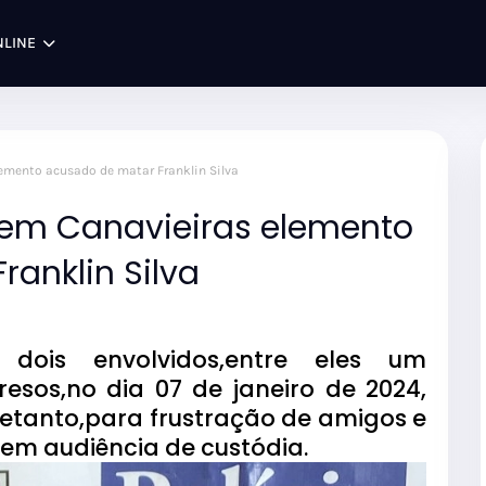
NLINE
elemento acusado de matar Franklin Silva
e em Canavieiras elemento
anklin Silva
is envolvidos,entre eles um
sos,no dia 07 de janeiro de 2024,
retanto,para frustração de amigos e
 em audiência de custódia.