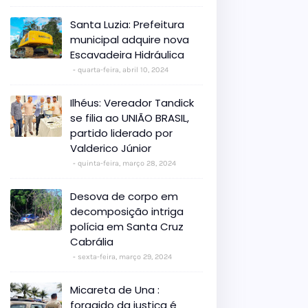
Santa Luzia: Prefeitura
municipal adquire nova
Escavadeira Hidráulica
quarta-feira, abril 10, 2024
Ilhéus: Vereador Tandick
se filia ao UNIÃO BRASIL,
partido liderado por
Valderico Júnior
quinta-feira, março 28, 2024
Desova de corpo em
decomposição intriga
polícia em Santa Cruz
Cabrália
sexta-feira, março 29, 2024
Micareta de Una :
foragido da justiça é