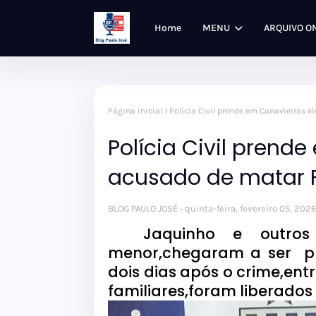
Home
MENU
ARQUIVO O
Página inicial
Polícia Civil prende em Canavieiras 
Polícia Civil prend
acusado de matar Fr
BLOG PAULO JOSÉ
quinta-feira, fevereiro 05, 2026
Jaquinho e outros do
menor,chegaram a ser pre
dois dias após o crime,ent
familiares,foram liberados