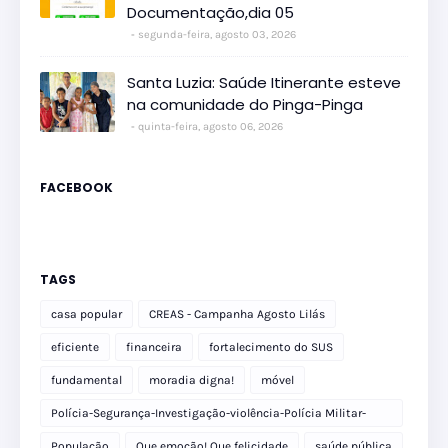
Documentação,dia 05
segunda-feira, agosto 03, 2026
Santa Luzia: Saúde Itinerante esteve
na comunidade do Pinga-Pinga
quinta-feira, agosto 06, 2026
FACEBOOK
TAGS
casa popular
CREAS - Campanha Agosto Lilás
eficiente
financeira
fortalecimento do SUS
fundamental
moradia digna!
móvel
Polícia-Segurança-Investigação-violência-Polícia Militar-
delegacia
População
Que emoção! Que felicidade
saúde pública