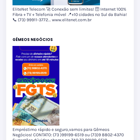
EliteNet Telecom 🚀 Conexão sem limites! 🛜 Internet 100%
Fibra + TV + Telefonia móvel 📍+10 cidades no Sul da Bahia!
📞 (73) 99911-3772... www.elitenet.com.br
GÊMEOS NEGÓCIOS
Empréstimo rápido e seguro,vamos para Gêmeos
Negócios! CONTATO: (73 )99199-6519 ou (73)9 8802-4370