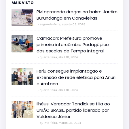
MAIS VISTO
PM apreende drogas no bairro Jardim
Burundanga em Canavieiras
segunda-feira, agosto 03, 2026
Camacan: Prefeitura promove
primeiro intercâmbio Pedagógico
das escolas de Tempo Integral
quarta-feira, abril 10, 2024
Ferlu consegue implantação e
extensão de rede elétrica para Anuri
e Arataca
quarta-feira, abril 10, 2024
Ilhéus: Vereador Tandick se filia ao
UNIÃO BRASIL, partido liderado por
Valderico Júnior
quinta-feira, março 28, 2024