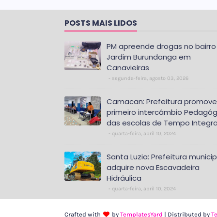
POSTS MAIS LIDOS
PM apreende drogas no bairro
Jardim Burundanga em
Canavieiras
segunda-feira, agosto 03, 2026
Camacan: Prefeitura promove
primeiro intercâmbio Pedagóg
das escolas de Tempo Integra
quarta-feira, abril 10, 2024
Santa Luzia: Prefeitura municip
adquire nova Escavadeira
Hidráulica
quarta-feira, abril 10, 2024
Crafted with
by
TemplatesYard
| Distributed by
T