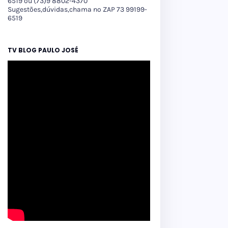
6519 ou (73)9 8802-4370
Sugestões,dúvidas,chama no ZAP 73 99199-
6519
TV BLOG PAULO JOSÉ