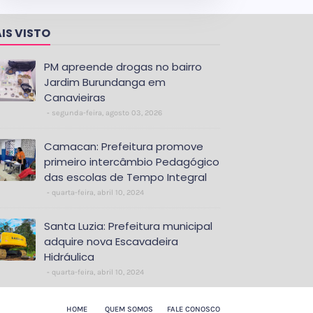
IS VISTO
PM apreende drogas no bairro
Jardim Burundanga em
Canavieiras
segunda-feira, agosto 03, 2026
Camacan: Prefeitura promove
primeiro intercâmbio Pedagógico
das escolas de Tempo Integral
quarta-feira, abril 10, 2024
Santa Luzia: Prefeitura municipal
adquire nova Escavadeira
Hidráulica
quarta-feira, abril 10, 2024
HOME
QUEM SOMOS
FALE CONOSCO