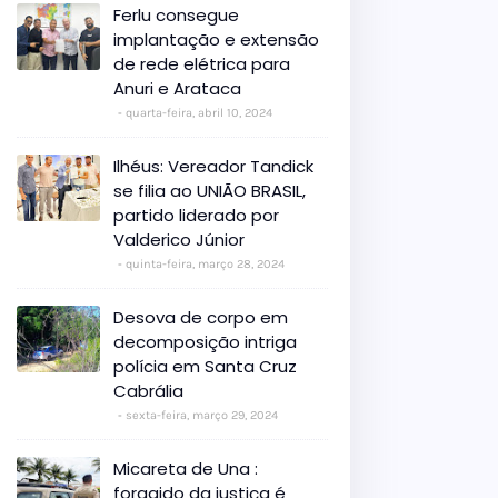
Ferlu consegue
implantação e extensão
de rede elétrica para
Anuri e Arataca
quarta-feira, abril 10, 2024
Ilhéus: Vereador Tandick
se filia ao UNIÃO BRASIL,
partido liderado por
Valderico Júnior
quinta-feira, março 28, 2024
Desova de corpo em
decomposição intriga
polícia em Santa Cruz
Cabrália
sexta-feira, março 29, 2024
Micareta de Una :
foragido da justiça é