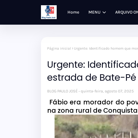
Home
MENU
ARQUIVO O
Página inicial
Urgente: Identificado homem que mor
Urgente: Identific
estrada de Bate-Pé
BLOG PAULO JOSÉ
quinta-feira, agosto 07, 2025
Fábio era morador do po
na zona rural de Conquista