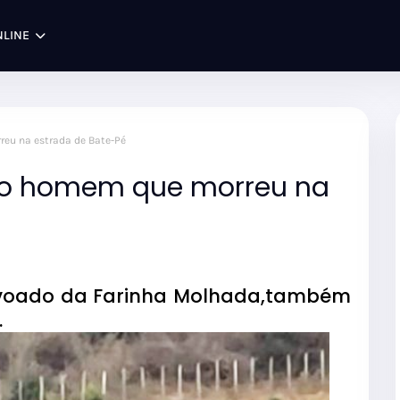
NLINE
reu na estrada de Bate-Pé
ado homem que morreu na
voado da Farinha Molhada,também
.