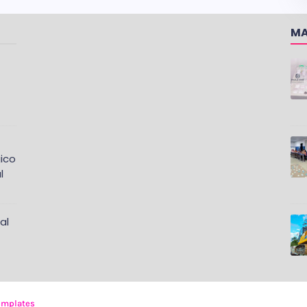
MA
ico
l
al
emplates