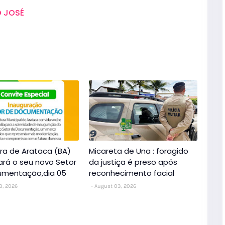
 JOSÉ
ura de Arataca (BA)
Micareta de Una : foragido
ará o seu novo Setor
da justiça é preso após
umentação,dia 05
reconhecimento facial
3, 2026
August 03, 2026