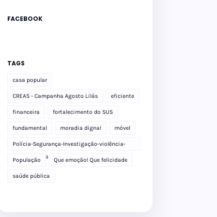
FACEBOOK
TAGS
casa popular
CREAS - Campanha Agosto Lilás
eficiente
financeira
fortalecimento do SUS
fundamental
moradia digna!
móvel
Polícia-Segurança-Investigação-violência-
Polícia Militar-delegacia
População
Que emoção! Que felicidade
saúde pública