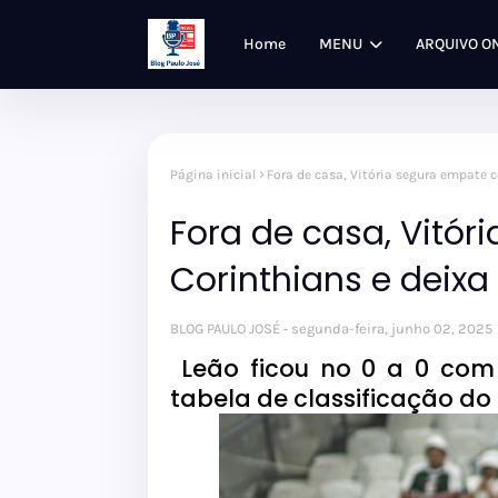
Home
MENU
ARQUIVO O
Página inicial
Fora de casa, Vitória segura empate 
Fora de casa, Vitó
Corinthians e deix
BLOG PAULO JOSÉ
segunda-feira, junho 02, 2025
Leão ficou no 0 a 0 com 
tabela de classificação do 