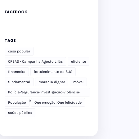
FACEBOOK
TAGS
casa popular
CREAS - Campanha Agosto Lilás
eficiente
financeira
fortalecimento do SUS
fundamental
moradia digna!
móvel
Polícia-Segurança-Investigação-violência-
Polícia Militar-delegacia
População
Que emoção! Que felicidade
saúde pública