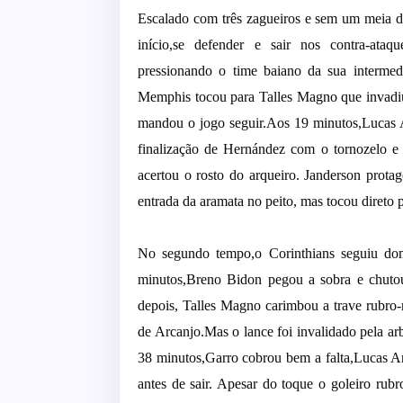
Escalado com três zagueiros e sem um meia de
início,se defender e sair nos contra-ataq
pressionando o time baiano da sua intermed
Memphis tocou para Talles Magno que invadiu
mandou o jogo seguir.Aos 19 minutos,Lucas A
finalização de Hernández com o tornozelo e
acertou o rosto do arqueiro. Janderson prota
entrada da
aramata
no peito, mas tocou direto pa
No segundo tempo,o Corinthians seguiu do
minutos,Breno Bidon pegou a sobra e chuto
depois, Talles Magno carimbou a trave rubro-n
de Arcanjo.Mas o lance foi invalidado pela a
38 minutos,Garro cobrou bem a falta,Lucas Ar
antes de sair. Apesar do toque o goleiro rub