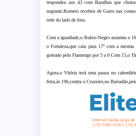
respondeu aos 43 com Baralhas que chutou d
seguinte,Romero recebeu de Garro nas costas 
rede do lado de fora.
Com a igualdade,o Rubro-Negro assumiu o 16º l
o Fortaleza,que caiu para 17º com a mesma p
goleado pelo Flamengo por 5 a 0 Com 15,o Tim
Agora,o Vitória terá uma pausa no calendári
feira,às 19h,contra o Cruzeiro,no Barradão,pel