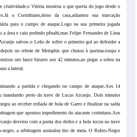
 criatividade,o Vitória mostrou o que queria do jogo desde o
ues.Já o Corinthians,dono da casa,adiantou sua marcação
iária para o campo de ataque.Logo na sua primeira jogada
 a área e caiu pedindo pênalti,mas Felipe Fernandes de Lima
rcanjo salvou o Leão de sofrer o primeiro gol ao defender a
 depois no rebote de Memphis que chutou à queima-roupa e
gonizou um lance bizarro aos 42 minutos,ao pegar a sobra na
ra a lateral.
minando a partida e chegando no campo de ataque.Aos 14
u mandando perto da trave de Lucas Arcanjo. Dois minutos
egra ao receber enfiada de bola de Garro e finalizar na saída
rbitragem que apontou impedimento do atacante corintiano.Aos
canjo desviou com a ponta dos dedos e a bola tocou na trave
ro-negro, a arbitragem assinalou tiro de meta. O Rubro-Negro