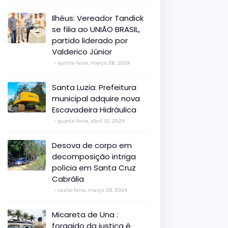
Ilhéus: Vereador Tandick
se filia ao UNIÃO BRASIL,
partido liderado por
Valderico Júnior
quinta-feira, março 28, 2024
Santa Luzia: Prefeitura
municipal adquire nova
Escavadeira Hidráulica
quarta-feira, abril 10, 2024
Desova de corpo em
decomposição intriga
polícia em Santa Cruz
Cabrália
sexta-feira, março 29, 2024
Micareta de Una :
foragido da justiça é