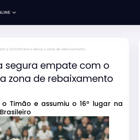
NLINE
com o Corinthians e deixa a zona de rebaixamento
ria segura empate com o
a a zona de rebaixamento
o Timão e assumiu o 16º lugar na
Brasileiro