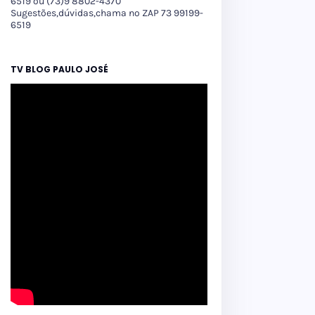
6519 ou (73)9 8802-4370
Sugestões,dúvidas,chama no ZAP 73 99199-
6519
TV BLOG PAULO JOSÉ