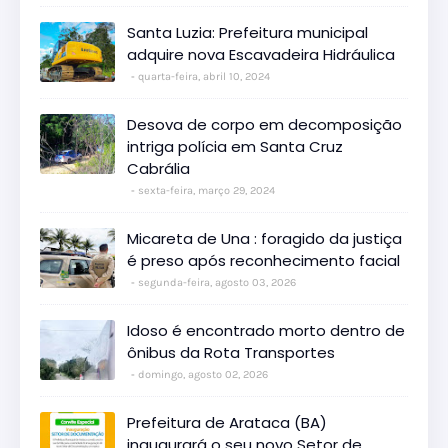
Santa Luzia: Prefeitura municipal
adquire nova Escavadeira Hidráulica
quarta-feira, abril 10, 2024
Desova de corpo em decomposição
intriga polícia em Santa Cruz
Cabrália
sexta-feira, março 29, 2024
Micareta de Una : foragido da justiça
é preso após reconhecimento facial
segunda-feira, agosto 03, 2026
Idoso é encontrado morto dentro de
ônibus da Rota Transportes
domingo, agosto 02, 2026
Prefeitura de Arataca (BA)
inaugurará o seu novo Setor de