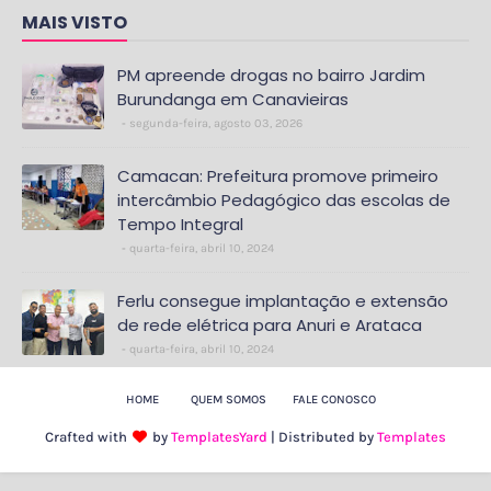
MAIS VISTO
PM apreende drogas no bairro Jardim
Burundanga em Canavieiras
segunda-feira, agosto 03, 2026
Camacan: Prefeitura promove primeiro
intercâmbio Pedagógico das escolas de
Tempo Integral
quarta-feira, abril 10, 2024
Ferlu consegue implantação e extensão
de rede elétrica para Anuri e Arataca
quarta-feira, abril 10, 2024
HOME
QUEM SOMOS
FALE CONOSCO
Crafted with
by
TemplatesYard
| Distributed by
Templates