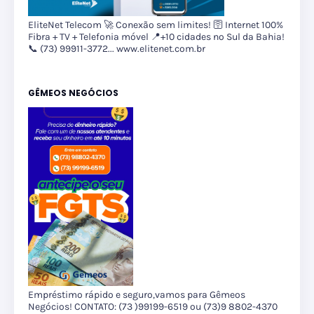
EliteNet Telecom 🚀 Conexão sem limites! 🛜 Internet 100%
Fibra + TV + Telefonia móvel 📍+10 cidades no Sul da Bahia!
📞 (73) 99911-3772... www.elitenet.com.br
GÊMEOS NEGÓCIOS
Empréstimo rápido e seguro,vamos para Gêmeos
Negócios! CONTATO: (73 )99199-6519 ou (73)9 8802-4370