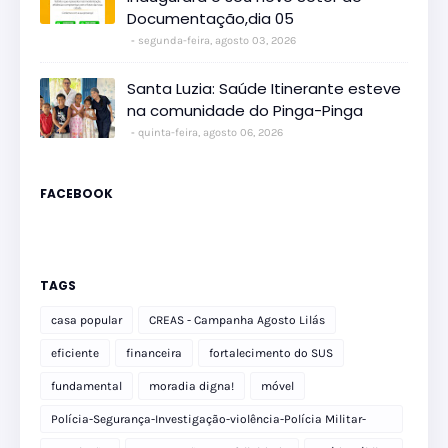
Documentação,dia 05
segunda-feira, agosto 03, 2026
Santa Luzia: Saúde Itinerante esteve
na comunidade do Pinga-Pinga
quinta-feira, agosto 06, 2026
FACEBOOK
TAGS
casa popular
CREAS - Campanha Agosto Lilás
eficiente
financeira
fortalecimento do SUS
fundamental
moradia digna!
móvel
Polícia-Segurança-Investigação-violência-Polícia Militar-
delegacia