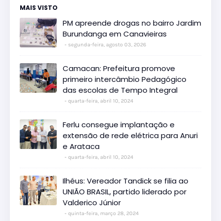
MAIS VISTO
PM apreende drogas no bairro Jardim
Burundanga em Canavieiras
segunda-feira, agosto 03, 2026
Camacan: Prefeitura promove
primeiro intercâmbio Pedagógico
das escolas de Tempo Integral
quarta-feira, abril 10, 2024
Ferlu consegue implantação e
extensão de rede elétrica para Anuri
e Arataca
quarta-feira, abril 10, 2024
Ilhéus: Vereador Tandick se filia ao
UNIÃO BRASIL, partido liderado por
Valderico Júnior
quinta-feira, março 28, 2024