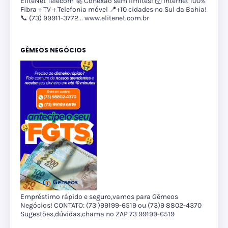
EliteNet Telecom 🚀 Conexão sem limites! 🛜 Internet 100%
Fibra + TV + Telefonia móvel 📍+10 cidades no Sul da Bahia!
📞 (73) 99911-3772... www.elitenet.com.br
GÊMEOS NEGÓCIOS
Empréstimo rápido e seguro,vamos para Gêmeos
Negócios! CONTATO: (73 )99199-6519 ou (73)9 8802-4370
Sugestões,dúvidas,chama no ZAP 73 99199-6519