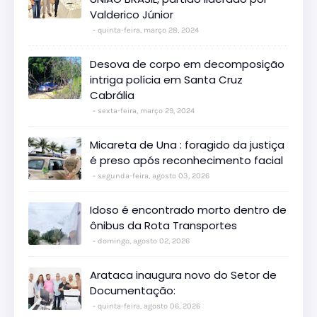
Valderico Júnior
quinta-feira, março 28, 2024
Desova de corpo em decomposição
intriga polícia em Santa Cruz
Cabrália
sexta-feira, março 29, 2024
Micareta de Una : foragido da justiça
é preso após reconhecimento facial
segunda-feira, agosto 03, 2026
Idoso é encontrado morto dentro de
ônibus da Rota Transportes
domingo, agosto 02, 2026
Arataca inaugura novo do Setor de
Documentação:
quinta-feira, agosto 06, 2026