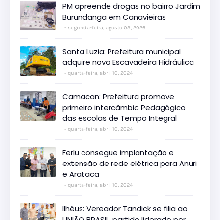
PM apreende drogas no bairro Jardim
Burundanga em Canavieiras
segunda-feira, agosto 03, 2026
Santa Luzia: Prefeitura municipal
adquire nova Escavadeira Hidráulica
quarta-feira, abril 10, 2024
Camacan: Prefeitura promove
primeiro intercâmbio Pedagógico
das escolas de Tempo Integral
quarta-feira, abril 10, 2024
Ferlu consegue implantação e
extensão de rede elétrica para Anuri
e Arataca
quarta-feira, abril 10, 2024
Ilhéus: Vereador Tandick se filia ao
UNIÃO BRASIL, partido liderado por