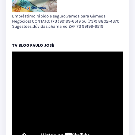
Empréstimo rápido e seguro,vamos para Gêmeos
Negócios! CONTATO: (73 )99199-6519 ou (73)9 8802-4370
Sugestões,dúvidas,chama no ZAP 73 99199-6519
TV BLOG PAULO JOSÉ