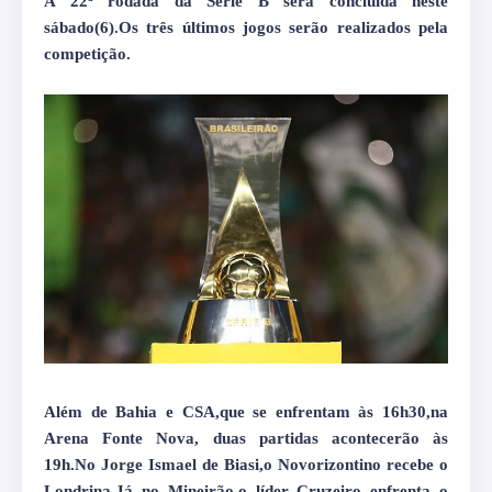
A 22ª rodada da Série B será concluída neste
sábado(6).Os três últimos jogos serão realizados pela
competição.
Além de Bahia e CSA,que se enfrentam às 16h30,na
Arena Fonte Nova, duas partidas acontecerão às
19h.No Jorge Ismael de Biasi,o Novorizontino recebe o
Londrina.Já no Mineirão,o líder Cruzeiro enfrenta o