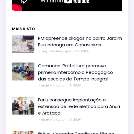
MAIS VISTO
PM apreende drogas no bairro Jardim
Burundanga em Canavieiras
segunda-feira, agosto 03, 2026
Camacan: Prefeitura promove
primeiro intercâmbio Pedagógico
das escolas de Tempo Integral
quarta-feira, abril 10, 2024
Ferlu consegue implantação e
extensão de rede elétrica para Anuri
e Arataca
quarta-feira, abril 10, 2024
Ilhéus: Vereador Tandick se filia ao