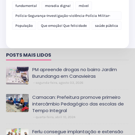
fundamental
moradia digna!
móvel
Polícia-Segurança-Investigação-violência-Polícia Militar-
delegacia
População
Que emoção! Que felicidade
saúde pública
POSTS MAIS LIDOS
PM apreende drogas no bairro Jardim
Burundanga em Canavieiras
segunda-feira, agosto 03, 2026
Camacan: Prefeitura promove primeiro
intercâmbio Pedagógico das escolas de
Tempo Integral
quarta-feira, abril 10, 2024
Ferlu consegue implantação e extensão