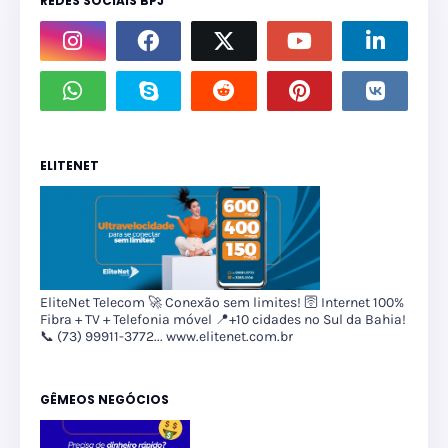
REDES SOCIAIS BPJ
ELITENET
EliteNet Telecom 🚀 Conexão sem limites! 🛜 Internet 100%
Fibra + TV + Telefonia móvel 📍+10 cidades no Sul da Bahia!
📞 (73) 99911-3772... www.elitenet.com.br
GÊMEOS NEGÓCIOS