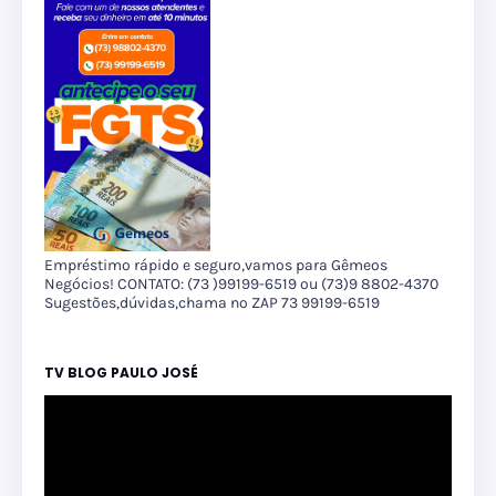
Empréstimo rápido e seguro,vamos para Gêmeos
Negócios! CONTATO: (73 )99199-6519 ou (73)9 8802-4370
Sugestões,dúvidas,chama no ZAP 73 99199-6519
TV BLOG PAULO JOSÉ