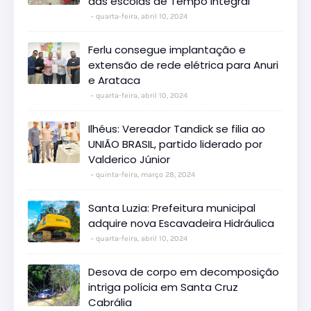
das escolas de Tempo Integral
quarta-feira, abril 10, 2024
Ferlu consegue implantação e
extensão de rede elétrica para Anuri
e Arataca
quarta-feira, abril 10, 2024
Ilhéus: Vereador Tandick se filia ao
UNIÃO BRASIL, partido liderado por
Valderico Júnior
quinta-feira, março 28, 2024
Santa Luzia: Prefeitura municipal
adquire nova Escavadeira Hidráulica
quarta-feira, abril 10, 2024
Desova de corpo em decomposição
intriga polícia em Santa Cruz
Cabrália