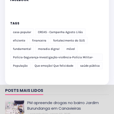
TAGS
casa popular
CREAS - Campanha Agosto Lilás
eficiente
financeira
fortalecimento do SUS
fundamental
moradia digna!
móvel
Polícia-Segurança-Investigação-violência-Polícia Militar-
delegacia
População
Que emoção! Que felicidade
saúde pública
POSTS MAIS LIDOS
PM apreende drogas no bairro Jardim
Burundanga em Canavieiras
segunda-feira, agosto 03, 2026