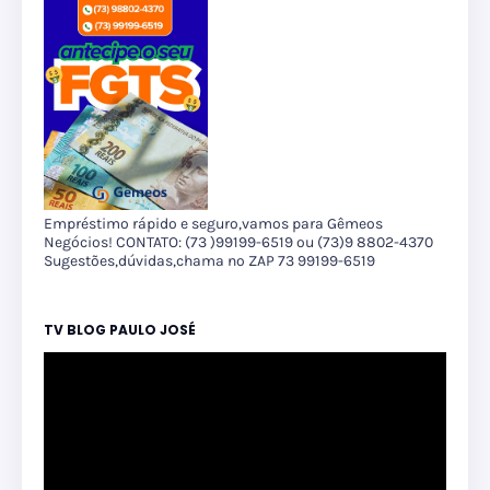
Empréstimo rápido e seguro,vamos para Gêmeos
Negócios! CONTATO: (73 )99199-6519 ou (73)9 8802-4370
Sugestões,dúvidas,chama no ZAP 73 99199-6519
TV BLOG PAULO JOSÉ