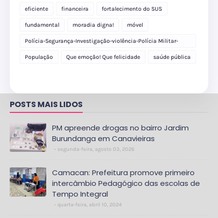
eficiente
financeira
fortalecimento do SUS
fundamental
moradia digna!
móvel
Polícia-Segurança-Investigação-violência-Polícia Militar-
delegacia
População
Que emoção! Que felicidade
saúde pública
POSTS MAIS LIDOS
PM apreende drogas no bairro Jardim
Burundanga em Canavieiras
segunda-feira, agosto 03, 2026
Camacan: Prefeitura promove primeiro
intercâmbio Pedagógico das escolas de
Tempo Integral
quarta-feira, abril 10, 2024