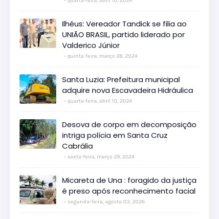
quarta-feira, abril 10, 2024
Ilhéus: Vereador Tandick se filia ao
UNIÃO BRASIL, partido liderado por
Valderico Júnior
quinta-feira, março 28, 2024
Santa Luzia: Prefeitura municipal
adquire nova Escavadeira Hidráulica
quarta-feira, abril 10, 2024
Desova de corpo em decomposição
intriga polícia em Santa Cruz
Cabrália
sexta-feira, março 29, 2024
Micareta de Una : foragido da justiça
é preso após reconhecimento facial
segunda-feira, agosto 03, 2026