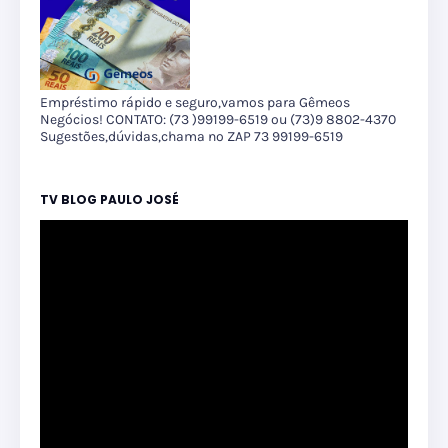
Empréstimo rápido e seguro,vamos para Gêmeos
Negócios! CONTATO: (73 )99199-6519 ou (73)9 8802-4370
Sugestões,dúvidas,chama no ZAP 73 99199-6519
TV BLOG PAULO JOSÉ