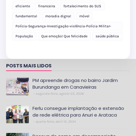
eficiente
financeira
fortalecimento do SUS
fundamental
moradia digna!
móvel
Polícia-Segurança-Investigação-violência-Polícia Militar-
delegacia
População
Que emoção! Que felicidade
saúde pública
POSTS MAIS LIDOS
PM apreende drogas no bairro Jardim
Burundanga em Canavieiras
segunda-feira, agosto 03, 2026
Ferlu consegue implantação e extensão
de rede elétrica para Anuri e Arataca
quarta-feira, abril 10, 2024