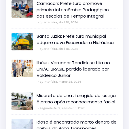
Camacan: Prefeitura promove
primeiro intercâmbio Pedagógico
das escolas de Tempo Integral
quarta-feira, abril 10, 2024
Santa Luzia: Prefeitura municipal
adquire nova Escavadeira Hidráulica
quarta-feira, abril 10, 2024
Ilhéus: Vereador Tandick se filia ao
UNIÃO BRASIL, partido liderado por
Valderico Júnior
quinta-feira, março 28, 2024
Micareta de Una : foragido da justiça
é preso após reconhecimento facial
segunda-feira, agosto 03, 2026
Idoso é encontrado morto dentro de
ônibus da Rota Transportes