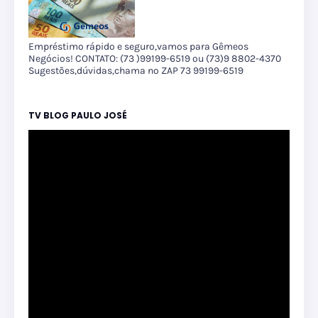
Empréstimo rápido e seguro,vamos para Gêmeos
Negócios! CONTATO: (73 )99199-6519 ou (73)9 8802-4370
Sugestões,dúvidas,chama no ZAP 73 99199-6519
TV BLOG PAULO JOSÉ