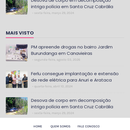
Desova de corpo em decomposição
intriga polícia em Santa Cruz Cabrália
sexta-feira, março 29, 2024
MAIS VISTO
PM apreende drogas no bairro Jardim
Burundanga em Canavieiras
segunda-feira, agosto 03, 2026
Ferlu consegue implantação e extensão
de rede elétrica para Anuri e Arataca
quarta-feira, abril 10, 2024
Desova de corpo em decomposição
intriga polícia em Santa Cruz Cabrália
sexta-feira, março 29, 2024
HOME
QUEM SOMOS
FALE CONOSCO