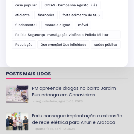
casa popular
CREAS - Campanha Agosto Lilás
eficiente
financeira
fortalecimento do SUS
fundamental
moradia digna!
móvel
Polícia-Segurança-Investigação-violência-Polícia Militar-
delegacia
População
Que emoção! Que felicidade
saúde pública
POSTS MAIS LIDOS
PM apreende drogas no bairro Jardim
Burundanga em Canavieiras
segunda-feira, agosto 03, 2026
Ferlu consegue implantação e extensão
de rede elétrica para Anuri e Arataca
quarta-feira, abril 10, 2024