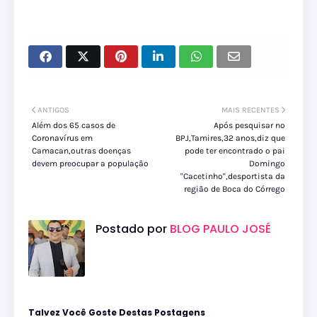
ANTIGOS
MAIS RECENTES
Além dos 65 casos de
Após pesquisar no
Coronavírus em
BPJ,Tamires,32 anos,diz que
Camacan,outras doenças
pode ter encontrado o pai
devem preocupar a população
Domingo
''Cacetinho'',desportista da
região de Boca do Córrego
Postado por
BLOG PAULO JOSÉ
Talvez Você Goste Destas Postagens