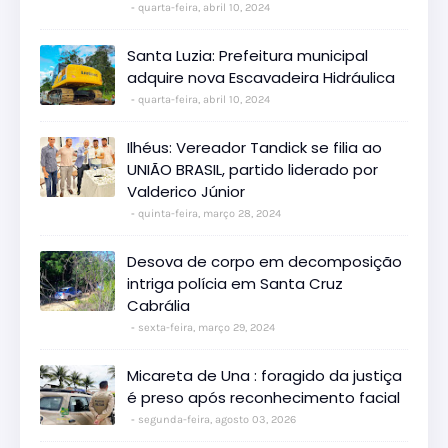
quarta-feira, abril 10, 2024
Santa Luzia: Prefeitura municipal
adquire nova Escavadeira Hidráulica
quarta-feira, abril 10, 2024
Ilhéus: Vereador Tandick se filia ao
UNIÃO BRASIL, partido liderado por
Valderico Júnior
quinta-feira, março 28, 2024
Desova de corpo em decomposição
intriga polícia em Santa Cruz
Cabrália
sexta-feira, março 29, 2024
Micareta de Una : foragido da justiça
é preso após reconhecimento facial
segunda-feira, agosto 03, 2026