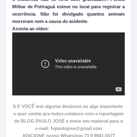
Militar de Potiraguá esteve no local para registrar a
ocorrência. Não foi divulgado quantos animais
morreram nem a causa do acidente.
Assista ao vídeo:
S E VOCÊ tem alguma denúncia ou algo importante
e quer contar pra todos,colabore com a reportagem
do BLOG PAULO JOSÉ e envie seu material para o
e-mail: fvpaulojose@gmail.com
ADICIONE nosso WhatsApp 73 9 9941-5577