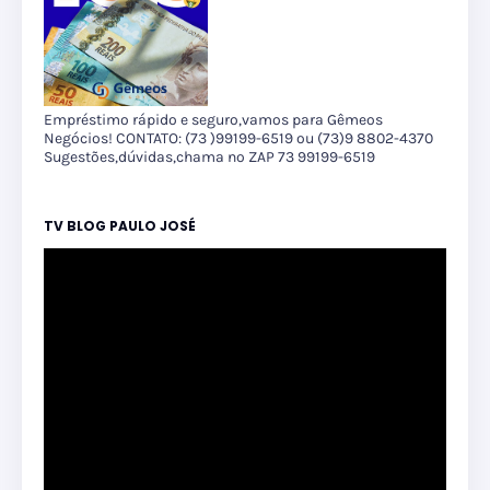
Empréstimo rápido e seguro,vamos para Gêmeos
Negócios! CONTATO: (73 )99199-6519 ou (73)9 8802-4370
Sugestões,dúvidas,chama no ZAP 73 99199-6519
TV BLOG PAULO JOSÉ