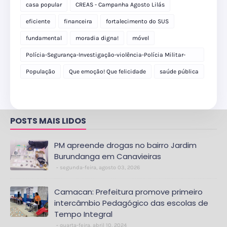
casa popular
CREAS - Campanha Agosto Lilás
eficiente
financeira
fortalecimento do SUS
fundamental
moradia digna!
móvel
Polícia-Segurança-Investigação-violência-Polícia Militar-
delegacia
População
Que emoção! Que felicidade
saúde pública
POSTS MAIS LIDOS
PM apreende drogas no bairro Jardim
Burundanga em Canavieiras
segunda-feira, agosto 03, 2026
Camacan: Prefeitura promove primeiro
intercâmbio Pedagógico das escolas de
Tempo Integral
quarta-feira, abril 10, 2024