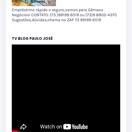
Empréstimo rápido e seguro,vamos para Gêmeos
Negócios! CONTATO: (73 )99199-6519 ou (73)9 8802-4370
Sugestões,dúvidas,chama no ZAP 73 99199-6519
TV BLOG PAULO JOSÉ