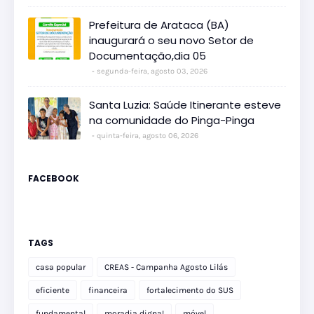
Prefeitura de Arataca (BA)
inaugurará o seu novo Setor de
Documentação,dia 05
segunda-feira, agosto 03, 2026
Santa Luzia: Saúde Itinerante esteve
na comunidade do Pinga-Pinga
quinta-feira, agosto 06, 2026
FACEBOOK
TAGS
casa popular
CREAS - Campanha Agosto Lilás
eficiente
financeira
fortalecimento do SUS
fundamental
moradia digna!
móvel