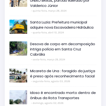
UNIÃO BRASIL, partido liderado por
Valderico Júnior
quinta-feira, março 28, 2024
Santa Luzia: Prefeitura municipal
adquire nova Escavadeira Hidráulica
quarta-feira, abril 10, 2024
Desova de corpo em decomposição
intriga polícia em Santa Cruz
Cabrália
sexta-feira, março 29, 2024
Micareta de Una : foragido da justiça
é preso após reconhecimento facial
segunda-feira, agosto 03, 2026
Idoso é encontrado morto dentro de
ônibus da Rota Transportes
domingo, agosto 02, 2026