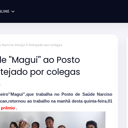
NLINE
 Narciso Araújo é festejado por colegas
 ''Magui'' ao Posto
stejado por colegas
8
eiro''Magui'',que trabalha no Posto de Saúde Narciso
an,retornou ao trabalho na manhã desta quinta-feira,01
a prêmio
.