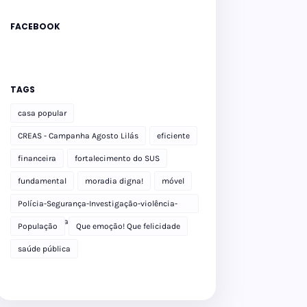
FACEBOOK
TAGS
casa popular
CREAS - Campanha Agosto Lilás
eficiente
financeira
fortalecimento do SUS
fundamental
moradia digna!
móvel
Polícia-Segurança-Investigação-violência-
Polícia Militar-delegacia
População
Que emoção! Que felicidade
saúde pública