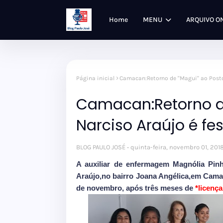
Home
MENU
ARQUIVO O
Página inicial
Camacan:Retorno de ''Magui'' ao Posto
Camacan:Retorno de
Narciso Araújo é fe
BLOG PAULO JOSÉ
quinta-feira, novembro 01, 201
A auxiliar de enfermagem Magnólia Pinh
Araújo,no bairro Joana Angélica,em Camac
de novembro, após três meses de
*licenç