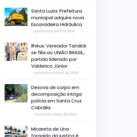
Santa Luzia: Prefeitura
municipal adquire nova
Escavadeira Hidráulica
quarta-feira, abril 10, 2024
Ilhéus: Vereador Tandick
se filia ao UNIÃO BRASIL,
partido liderado por
Valderico Júnior
quinta-feira, março 28, 2024
Desova de corpo em
decomposição intriga
polícia em Santa Cruz
Cabrália
sexta-feira, março 29, 2024
Micareta de Una :
foragido da justiça é