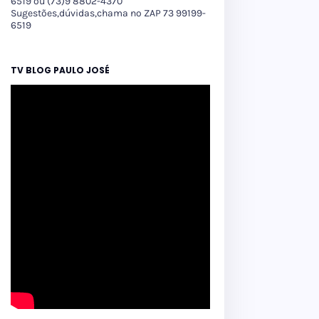
6519 ou (73)9 8802-4370
Sugestões,dúvidas,chama no ZAP 73 99199-
6519
TV BLOG PAULO JOSÉ