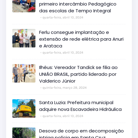
primeiro intercâmbio Pedagógico
das escolas de Tempo Integral
quarta-feira, abril 10, 2024
Ferlu consegue implantação e
extensão de rede elétrica para Anuri
e Arataca
quarta-feira, abril 10, 2024
Ilhéus: Vereador Tandick se filia ao
UNIÃO BRASIL, partido liderado por
Valderico Júnior
quinta-feira, março 28, 2024
Santa Luzia: Prefeitura municipal
adquire nova Escavadeira Hidráulica
quarta-feira, abril 10, 2024
Desova de corpo em decomposição
intriga polícia em Santa Cruz