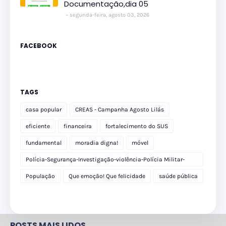
Documentação,dia 05
segunda-feira, agosto 03, 2026
FACEBOOK
TAGS
casa popular
CREAS - Campanha Agosto Lilás
eficiente
financeira
fortalecimento do SUS
fundamental
moradia digna!
móvel
Polícia-Segurança-Investigação-violência-Polícia Militar-
delegacia
População
Que emoção! Que felicidade
saúde pública
POSTS MAIS LIDOS