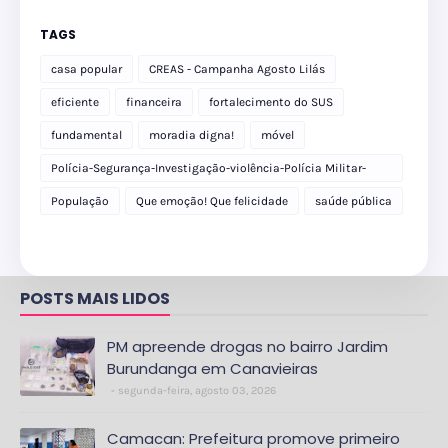
TAGS
casa popular
CREAS - Campanha Agosto Lilás
eficiente
financeira
fortalecimento do SUS
fundamental
moradia digna!
móvel
Polícia-Segurança-Investigação-violência-Polícia Militar-
delegacia
População
Que emoção! Que felicidade
saúde pública
POSTS MAIS LIDOS
PM apreende drogas no bairro Jardim
Burundanga em Canavieiras
segunda-feira, agosto 03, 2026
Camacan: Prefeitura promove primeiro