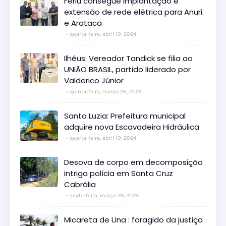
Ferlu consegue implantação e
extensão de rede elétrica para Anuri
e Arataca
quarta-feira, abril 10, 2024
Ilhéus: Vereador Tandick se filia ao
UNIÃO BRASIL, partido liderado por
Valderico Júnior
quinta-feira, março 28, 2024
Santa Luzia: Prefeitura municipal
adquire nova Escavadeira Hidráulica
quarta-feira, abril 10, 2024
Desova de corpo em decomposição
intriga polícia em Santa Cruz
Cabrália
sexta-feira, março 29, 2024
Micareta de Una : foragido da justiça