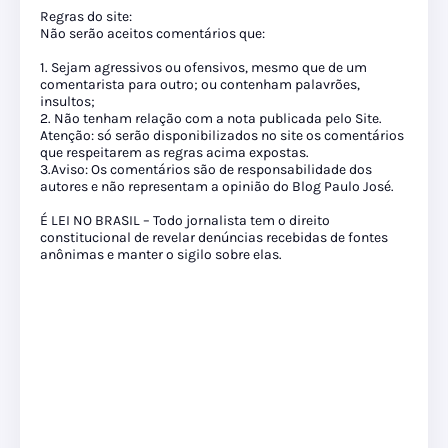
Regras do site:
Não serão aceitos comentários que:
1. Sejam agressivos ou ofensivos, mesmo que de um
comentarista para outro; ou contenham palavrões,
insultos;
2. Não tenham relação com a nota publicada pelo Site.
Atenção: só serão disponibilizados no site os comentários
que respeitarem as regras acima expostas.
3.Aviso: Os comentários são de responsabilidade dos
autores e não representam a opinião do Blog Paulo José.
É LEI NO BRASIL – Todo jornalista tem o direito
constitucional de revelar denúncias recebidas de fontes
anônimas e manter o sigilo sobre elas.