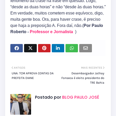
fenômeno da crase na frase em questão. Logo,
“desde as duas horas” e não “desde às duas horas.”
Em verdade, muitos cometem esse equívoco, digo,
muita gente boa. Ora, para haver crase, é preciso
que haja a preposição A. Fora daí, não.(
Por Paulo
Roberto -
Professor e Jornalista
)
ANTIGOS
MAIS RECENTES
UNA: TCM APROVA CONTAS DA
Desembargador Jathay
PREFEITA DIANE
Fonseca é eleito presidente do
TRE Bahia
Postado por
BLOG PAULO JOSÉ