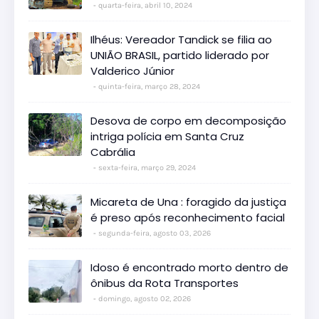
quarta-feira, abril 10, 2024
Ilhéus: Vereador Tandick se filia ao
UNIÃO BRASIL, partido liderado por
Valderico Júnior
quinta-feira, março 28, 2024
Desova de corpo em decomposição
intriga polícia em Santa Cruz
Cabrália
sexta-feira, março 29, 2024
Micareta de Una : foragido da justiça
é preso após reconhecimento facial
segunda-feira, agosto 03, 2026
Idoso é encontrado morto dentro de
ônibus da Rota Transportes
domingo, agosto 02, 2026