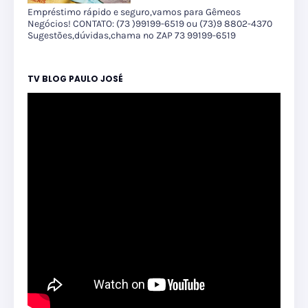
Empréstimo rápido e seguro,vamos para Gêmeos
Negócios! CONTATO: (73 )99199-6519 ou (73)9 8802-4370
Sugestões,dúvidas,chama no ZAP 73 99199-6519
TV BLOG PAULO JOSÉ