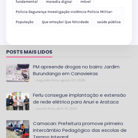
fundamental
moradia digna!
móvel
Polícia-Segurança-Investigação-violência-Polícia Militar-
delegacia
População
Que emoção! Que felicidade
saúde pública
POSTS MAIS LIDOS
PM apreende drogas no bairro Jardim
Burundanga em Canavieiras
segunda-feira, agosto 03, 2026
Ferlu consegue implantação e extensão
de rede elétrica para Anuri e Arataca
quarta-feira, abril 10, 2024
Camacan: Prefeitura promove primeiro
intercâmbio Pedagógico das escolas de
Tempo Integral