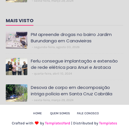
sexta-feira, março 29, 2024
MAIS VISTO
PM apreende drogas no bairro Jardim
Burundanga em Canavieiras
segunda-feira, agosto 03, 2026
Ferlu consegue implantação e extensão
de rede elétrica para Anuri e Arataca
quarta-feira, abril 10, 2024
Desova de corpo em decomposição
intriga polícia em Santa Cruz Cabrália
sexta-feira, março 29, 2024
HOME
QUEM SOMOS
FALE CONOSCO
Crafted with
by
TemplatesYard
| Distributed by
Templates