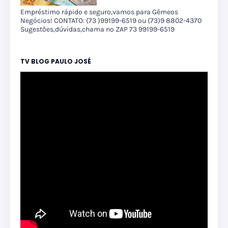
Empréstimo rápido e seguro,vamos para Gêmeos
Negócios! CONTATO: (73 )99199-6519 ou (73)9 8802-4370
Sugestões,dúvidas,chama no ZAP 73 99199-6519
TV BLOG PAULO JOSÉ