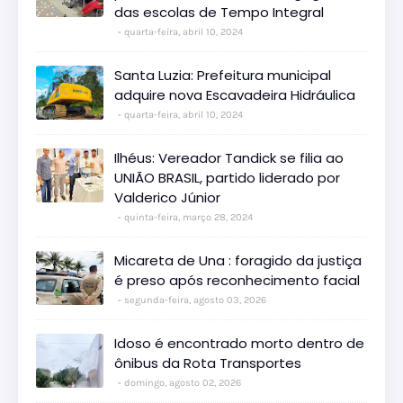
das escolas de Tempo Integral
quarta-feira, abril 10, 2024
Santa Luzia: Prefeitura municipal
adquire nova Escavadeira Hidráulica
quarta-feira, abril 10, 2024
Ilhéus: Vereador Tandick se filia ao
UNIÃO BRASIL, partido liderado por
Valderico Júnior
quinta-feira, março 28, 2024
Micareta de Una : foragido da justiça
é preso após reconhecimento facial
segunda-feira, agosto 03, 2026
Idoso é encontrado morto dentro de
ônibus da Rota Transportes
domingo, agosto 02, 2026