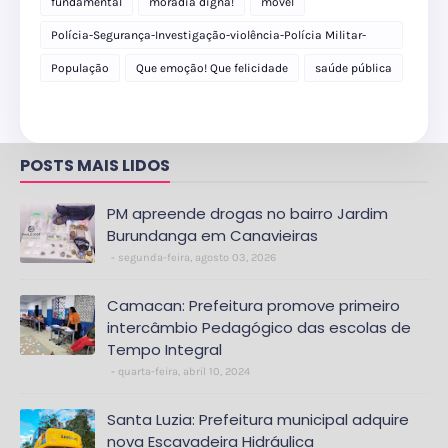
fundamental
moradia digna!
móvel
Polícia-Segurança-Investigação-violência-Polícia Militar-
delegacia
População
Que emoção! Que felicidade
saúde pública
POSTS MAIS LIDOS
PM apreende drogas no bairro Jardim
Burundanga em Canavieiras
segunda-feira, agosto 03, 2026
Camacan: Prefeitura promove primeiro
intercâmbio Pedagógico das escolas de
Tempo Integral
quarta-feira, abril 10, 2024
Santa Luzia: Prefeitura municipal adquire
nova Escavadeira Hidráulica