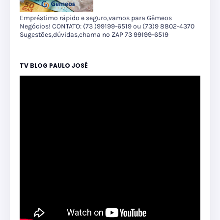
Empréstimo rápido e seguro,vamos para Gêmeos
Negócios! CONTATO: (73 )99199-6519 ou (73)9 8802-4370
Sugestões,dúvidas,chama no ZAP 73 99199-6519
TV BLOG PAULO JOSÉ