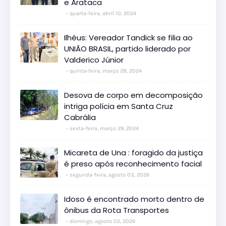
e Arataca
quarta-feira, abril 10, 2024
Ilhéus: Vereador Tandick se filia ao
UNIÃO BRASIL, partido liderado por
Valderico Júnior
quinta-feira, março 28, 2024
Desova de corpo em decomposição
intriga polícia em Santa Cruz
Cabrália
sexta-feira, março 29, 2024
Micareta de Una : foragido da justiça
é preso após reconhecimento facial
segunda-feira, agosto 03, 2026
Idoso é encontrado morto dentro de
ônibus da Rota Transportes
domingo, agosto 02, 2026