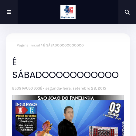
Página inicial
É SÁBADOOOOOOOOOOO
É
SÁBADOOOOOOOOOOO
BLOG PAULO JOSÉ
segunda-feira, setembro 28, 2015