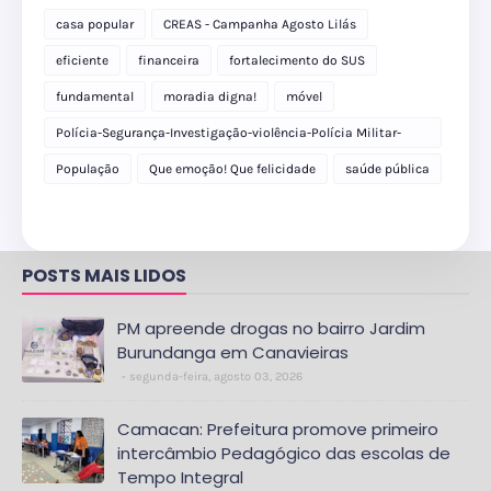
casa popular
CREAS - Campanha Agosto Lilás
eficiente
financeira
fortalecimento do SUS
fundamental
moradia digna!
móvel
Polícia-Segurança-Investigação-violência-Polícia Militar-
delegacia
População
Que emoção! Que felicidade
saúde pública
POSTS MAIS LIDOS
PM apreende drogas no bairro Jardim
Burundanga em Canavieiras
segunda-feira, agosto 03, 2026
Camacan: Prefeitura promove primeiro
intercâmbio Pedagógico das escolas de
Tempo Integral