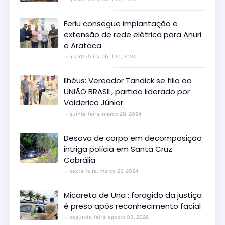
Ferlu consegue implantação e
extensão de rede elétrica para Anuri
e Arataca
quarta-feira, abril 10, 2024
Ilhéus: Vereador Tandick se filia ao
UNIÃO BRASIL, partido liderado por
Valderico Júnior
quinta-feira, março 28, 2024
Desova de corpo em decomposição
intriga polícia em Santa Cruz
Cabrália
sexta-feira, março 29, 2024
Micareta de Una : foragido da justiça
é preso após reconhecimento facial
segunda-feira, agosto 03, 2026