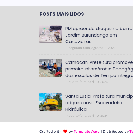
POSTS MAIS LIDOS
PM apreende drogas no bairro
Jardim Burundanga em
Canavieiras
segunda-feira, agosto 03, 2026
Camacan: Prefeitura promove
primeiro intercâmbio Pedagóg
das escolas de Tempo Integra
quarta-feira, abril 10, 2024
Santa Luzia: Prefeitura municip
adquire nova Escavadeira
Hidráulica
quarta-feira, abril 10, 2024
Crafted with
by
TemplatesYard
| Distributed by
T