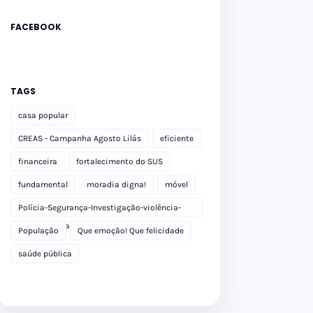
FACEBOOK
TAGS
casa popular
CREAS - Campanha Agosto Lilás
eficiente
financeira
fortalecimento do SUS
fundamental
moradia digna!
móvel
Polícia-Segurança-Investigação-violência-
Polícia Militar-delegacia
População
Que emoção! Que felicidade
saúde pública