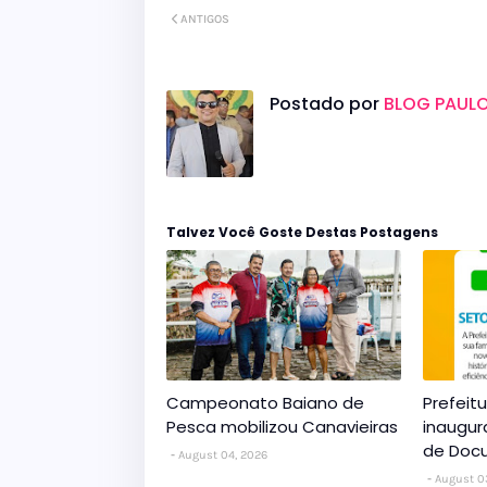
ANTIGOS
Postado por
BLOG PAULO
Talvez Você Goste Destas Postagens
Campeonato Baiano de
Prefeit
Pesca mobilizou Canavieiras
inaugur
de Doc
August 04, 2026
August 0