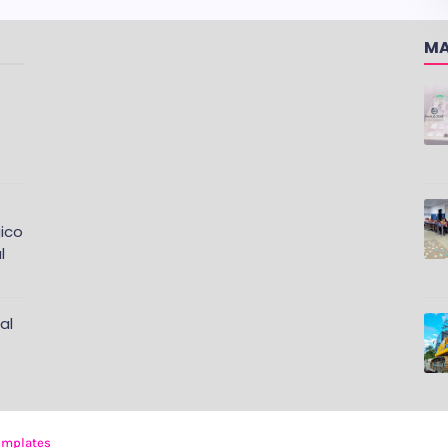
MA
ico
l
al
emplates