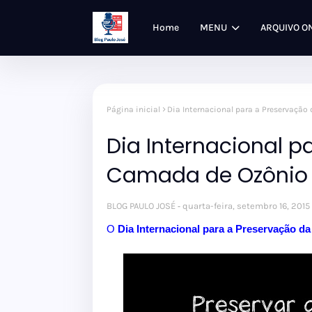
Home
MENU
ARQUIVO O
Página inicial
Dia Internacional para a Preservaçã
Dia Internacional p
Camada de Ozônio
BLOG PAULO JOSÉ
quarta-feira, setembro 16, 2015
O
Dia
Internacional para a Preservação d