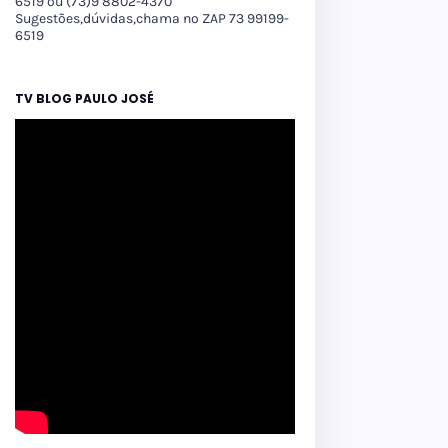
6519 ou (73)9 8802-4370
Sugestões,dúvidas,chama no ZAP 73 99199-
6519
TV BLOG PAULO JOSÉ