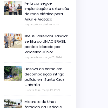
Ferlu consegue
implantação e extensão
de rede elétrica para
Anuri e Arataca
quarta-feira, abril 10, 2024
Ilhéus: Vereador Tandick
se filia ao UNIÃO BRASIL,
partido liderado por
Valderico Júnior
quinta-feira, março 28, 2024
Desova de corpo em
decomposição intriga
polícia em Santa Cruz
Cabrália
sexta-feira, março 29, 2024
Micareta de Una :
foragido da justiça é