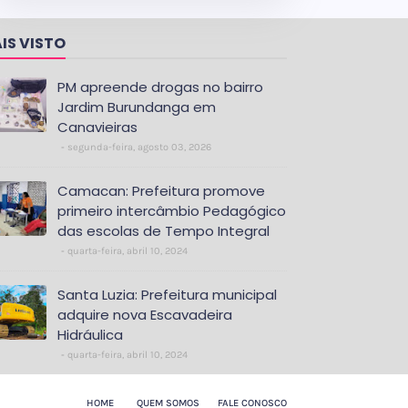
IS VISTO
PM apreende drogas no bairro
Jardim Burundanga em
Canavieiras
segunda-feira, agosto 03, 2026
Camacan: Prefeitura promove
primeiro intercâmbio Pedagógico
das escolas de Tempo Integral
quarta-feira, abril 10, 2024
Santa Luzia: Prefeitura municipal
adquire nova Escavadeira
Hidráulica
quarta-feira, abril 10, 2024
HOME
QUEM SOMOS
FALE CONOSCO