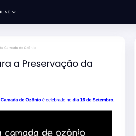
NLINE
o da Camada de Ozônio
ara a Preservação da
a Camada de Ozônio
é celebrado no
dia 16 de Setembro.