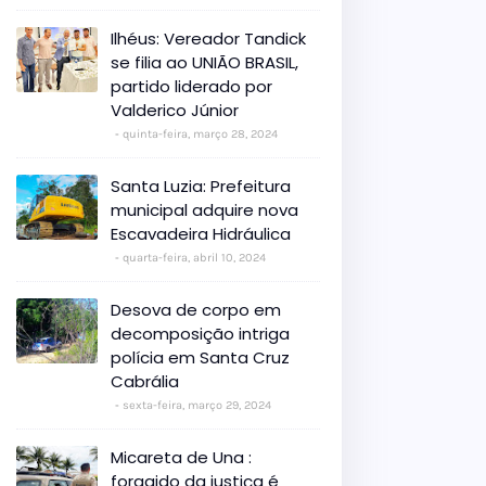
Ilhéus: Vereador Tandick
se filia ao UNIÃO BRASIL,
partido liderado por
Valderico Júnior
quinta-feira, março 28, 2024
Santa Luzia: Prefeitura
municipal adquire nova
Escavadeira Hidráulica
quarta-feira, abril 10, 2024
Desova de corpo em
decomposição intriga
polícia em Santa Cruz
Cabrália
sexta-feira, março 29, 2024
Micareta de Una :
foragido da justiça é