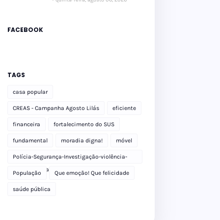
FACEBOOK
TAGS
casa popular
CREAS - Campanha Agosto Lilás
eficiente
financeira
fortalecimento do SUS
fundamental
moradia digna!
móvel
Polícia-Segurança-Investigação-violência-
Polícia Militar-delegacia
População
Que emoção! Que felicidade
saúde pública