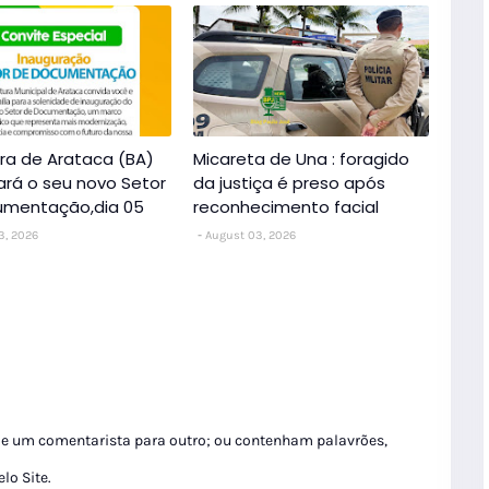
ura de Arataca (BA)
Micareta de Una : foragido
ará o seu novo Setor
da justiça é preso após
umentação,dia 05
reconhecimento facial
3, 2026
August 03, 2026
de um comentarista para outro; ou contenham palavrões,
lo Site.