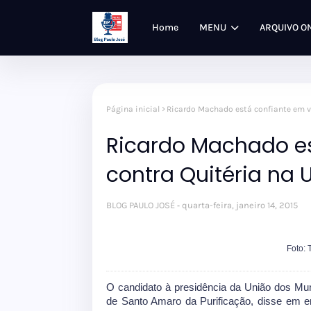
Home
MENU
ARQUIVO O
Página inicial
Ricardo Machado está confiante em vi
Ricardo Machado es
contra Quitéria na 
BLOG PAULO JOSÉ
quarta-feira, janeiro 14, 2015
Foto: 
O candidato à presidência da União dos Mun
de Santo Amaro da Purificação, disse em en