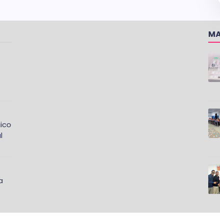
MA
ico
l
a