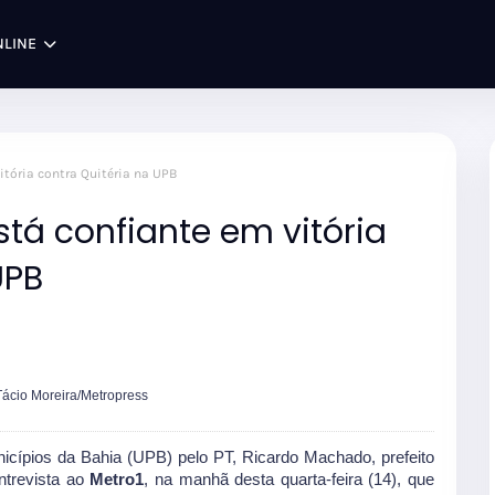
NLINE
tória contra Quitéria na UPB
tá confiante em vitória
UPB
Tácio Moreira/Metropress
icípios da Bahia (UPB) pelo PT, Ricardo Machado, prefeito
trevista ao
Metro1
, na manhã desta quarta-feira (14), que