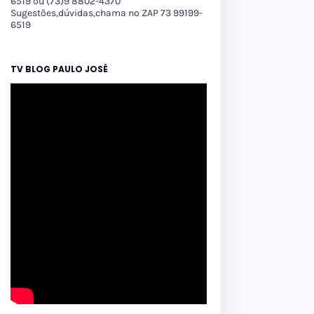
6519 ou (73)9 8802-4370
Sugestões,dúvidas,chama no ZAP 73 99199-
6519
TV BLOG PAULO JOSÉ