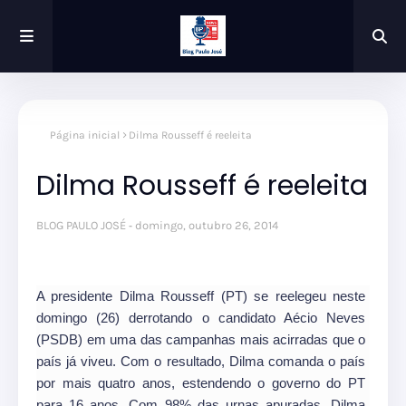
Página inicial
Dilma Rousseff é reeleita
Dilma Rousseff é reeleita
BLOG PAULO JOSÉ
domingo, outubro 26, 2014
A presidente Dilma Rousseff (PT) se reelegeu neste
domingo (26) derrotando o candidato Aécio Neves
(PSDB) em uma das campanhas mais acirradas que o
país já viveu. Com o resultado, Dilma comanda o país
por mais quatro anos, estendendo o governo do PT
para 16 anos. Com 98% das urnas apuradas, Dilma