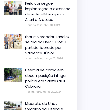
Ferlu consegue
implantação e extensão
de rede elétrica para
Anuri e Arataca
quarta-feira, abril 10, 2024
Ilhéus: Vereador Tandick
se filia ao UNIÃO BRASIL,
partido liderado por
Valderico Júnior
quinta-feira, março 28, 2024
Desova de corpo em
decomposição intriga
polícia em Santa Cruz
Cabrália
sexta-feira, março 29, 2024
Micareta de Una :
foragido da justiça é