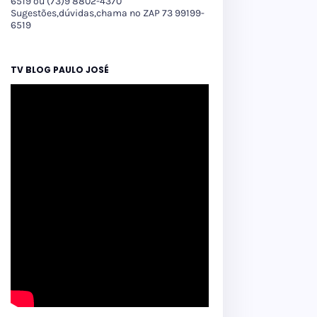
6519 ou (73)9 8802-4370
Sugestões,dúvidas,chama no ZAP 73 99199-
6519
TV BLOG PAULO JOSÉ