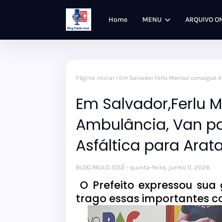
Home
MENU
ARQUIVO O
Página inicial
Em Salvador,Ferlu Mansur consegue A
Em Salvador,Ferlu 
Ambulância, Van p
Asfáltica para Arat
BLOG PAULO JOSÉ
quinta-feira, junho 11, 2026
O Prefeito expressou sua
trago essas importantes co