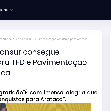
NLINE
mbulância, Van para TFD e Pavimentação Asfáltica para Arataca
Mansur consegue
ara TFD e Pavimentação
aca
 gratidão"É com imensa alegria que
nquistas para Arataca''.