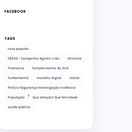
FACEBOOK
TAGS
casa popular
CREAS - Campanha Agosto Lilás
eficiente
financeira
fortalecimento do SUS
fundamental
moradia digna!
móvel
Polícia-Segurança-Investigação-violência-
Polícia Militar-delegacia
População
Que emoção! Que felicidade
saúde pública