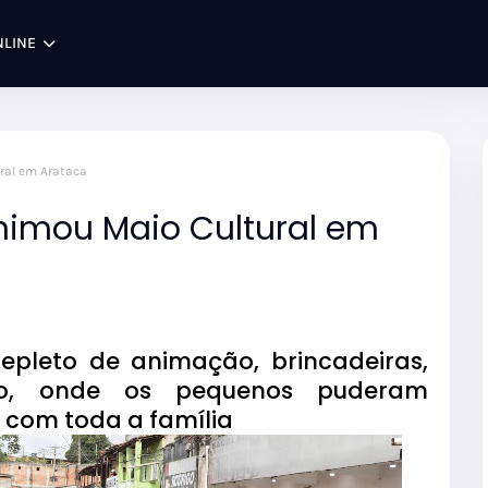
NLINE
ral em Arataca
animou Maio Cultural em
pleto de animação, brincadeiras,
ão, onde os pequenos puderam
r com toda a família