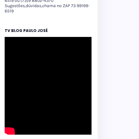
6519 ou (73)9 8802-4370
Sugestões,dúvidas,chama no ZAP 73 99199-
6519
TV BLOG PAULO JOSÉ