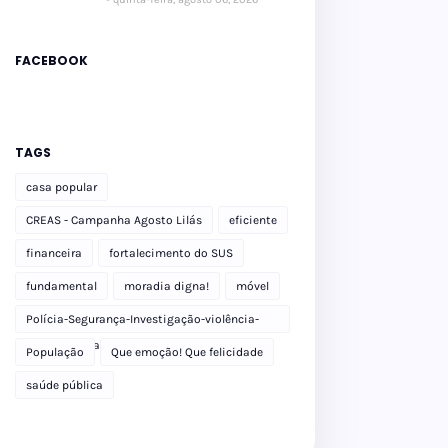
FACEBOOK
TAGS
casa popular
CREAS - Campanha Agosto Lilás
eficiente
financeira
fortalecimento do SUS
fundamental
moradia digna!
móvel
Polícia-Segurança-Investigação-violência-
Polícia Militar-delegacia
População
Que emoção! Que felicidade
saúde pública