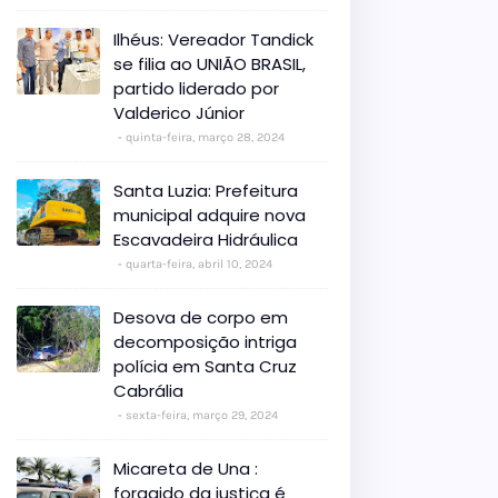
Ilhéus: Vereador Tandick
se filia ao UNIÃO BRASIL,
partido liderado por
Valderico Júnior
quinta-feira, março 28, 2024
Santa Luzia: Prefeitura
municipal adquire nova
Escavadeira Hidráulica
quarta-feira, abril 10, 2024
Desova de corpo em
decomposição intriga
polícia em Santa Cruz
Cabrália
sexta-feira, março 29, 2024
Micareta de Una :
foragido da justiça é