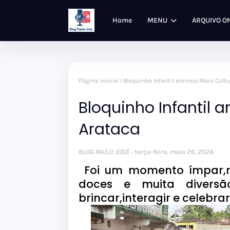
Home
MENU
ARQUIVO O
Página inicial
Bloquinho Infantil animou Maio Cultu
Bloquinho Infantil 
Arataca
BLOG PAULO JOSÉ
terça-feira, maio 26, 2026
Foi um momento ímpar,re
doces e muita divers
brincar,interagir e celebra