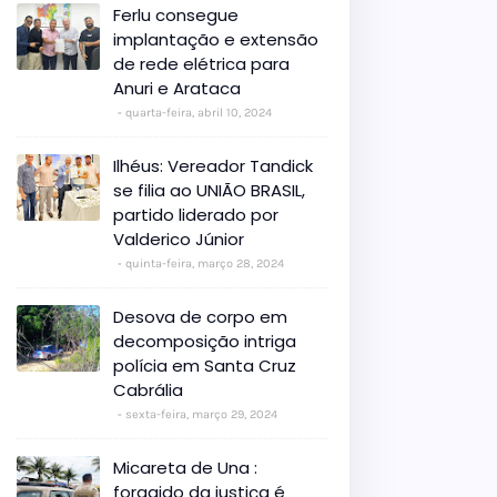
Ferlu consegue
implantação e extensão
de rede elétrica para
Anuri e Arataca
quarta-feira, abril 10, 2024
Ilhéus: Vereador Tandick
se filia ao UNIÃO BRASIL,
partido liderado por
Valderico Júnior
quinta-feira, março 28, 2024
Desova de corpo em
decomposição intriga
polícia em Santa Cruz
Cabrália
sexta-feira, março 29, 2024
Micareta de Una :
foragido da justiça é