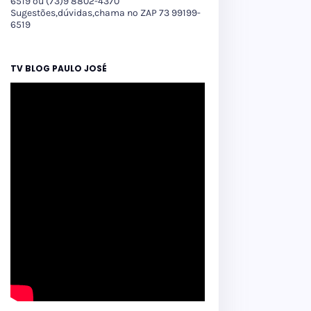
6519 ou (73)9 8802-4370
Sugestões,dúvidas,chama no ZAP 73 99199-
6519
TV BLOG PAULO JOSÉ