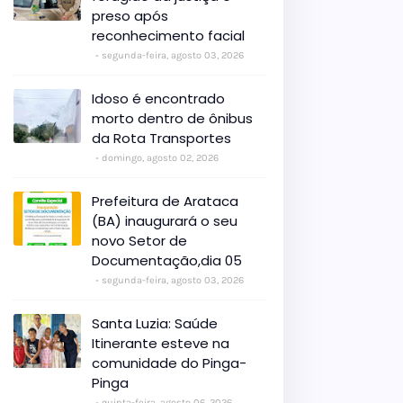
preso após
reconhecimento facial
segunda-feira, agosto 03, 2026
Idoso é encontrado
morto dentro de ônibus
da Rota Transportes
domingo, agosto 02, 2026
Prefeitura de Arataca
(BA) inaugurará o seu
novo Setor de
Documentação,dia 05
segunda-feira, agosto 03, 2026
Santa Luzia: Saúde
Itinerante esteve na
comunidade do Pinga-
Pinga
quinta-feira, agosto 06, 2026