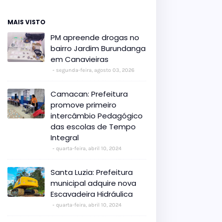
MAIS VISTO
PM apreende drogas no
bairro Jardim Burundanga
em Canavieiras
segunda-feira, agosto 03, 2026
Camacan: Prefeitura
promove primeiro
intercâmbio Pedagógico
das escolas de Tempo
Integral
quarta-feira, abril 10, 2024
Santa Luzia: Prefeitura
municipal adquire nova
Escavadeira Hidráulica
quarta-feira, abril 10, 2024