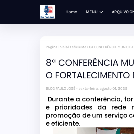
Home
MENU
ARQUIVO O
Página inicial
eficiente
8ª CONFERÊNCIA MUNICIPA
8ª CONFERÊNCIA MU
O FORTALECIMENTO 
BLOG PAULO JOSÉ
sexta-feira, agosto 01, 2025
Durante a conferência, for
e prioridades da rede 
promoção de um serviço c
e eficiente.