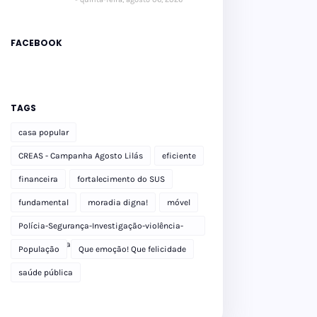
FACEBOOK
TAGS
casa popular
CREAS - Campanha Agosto Lilás
eficiente
financeira
fortalecimento do SUS
fundamental
moradia digna!
móvel
Polícia-Segurança-Investigação-violência-
Polícia Militar-delegacia
População
Que emoção! Que felicidade
saúde pública