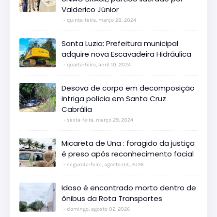
Valderico Júnior
quinta-feira, março 28, 2024
Santa Luzia: Prefeitura municipal
adquire nova Escavadeira Hidráulica
quarta-feira, abril 10, 2024
Desova de corpo em decomposição
intriga polícia em Santa Cruz
Cabrália
sexta-feira, março 29, 2024
Micareta de Una : foragido da justiça
é preso após reconhecimento facial
segunda-feira, agosto 03, 2026
Idoso é encontrado morto dentro de
ônibus da Rota Transportes
domingo, agosto 02, 2026