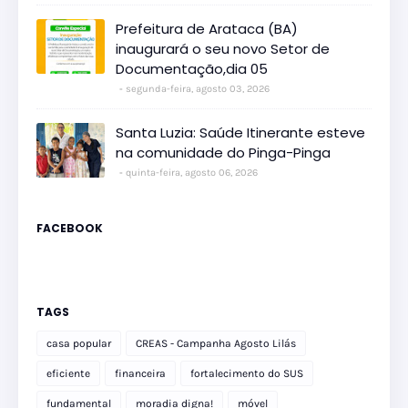
Prefeitura de Arataca (BA)
inaugurará o seu novo Setor de
Documentação,dia 05
segunda-feira, agosto 03, 2026
Santa Luzia: Saúde Itinerante esteve
na comunidade do Pinga-Pinga
quinta-feira, agosto 06, 2026
FACEBOOK
TAGS
casa popular
CREAS - Campanha Agosto Lilás
eficiente
financeira
fortalecimento do SUS
fundamental
moradia digna!
móvel