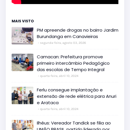
MAIS VISTO
PM apreende drogas no bairro Jardim
Burundanga em Canavieiras
segunda-feira, agosto 03, 2026
Camacan: Prefeitura promove
primeiro intercâmbio Pedagógico
das escolas de Tempo Integral
quarta-feira, abril 10, 2024
Ferlu consegue implantação e
extensão de rede elétrica para Anuri
e Arataca
quarta-feira, abril 10, 2024
Ilhéus: Vereador Tandick se filia ao
UNIÃO BRASIL, partido liderado por