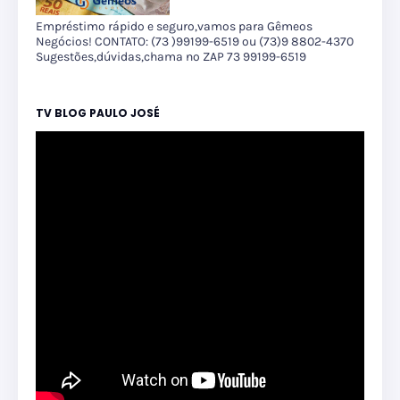
Empréstimo rápido e seguro,vamos para Gêmeos
Negócios! CONTATO: (73 )99199-6519 ou (73)9 8802-4370
Sugestões,dúvidas,chama no ZAP 73 99199-6519
TV BLOG PAULO JOSÉ