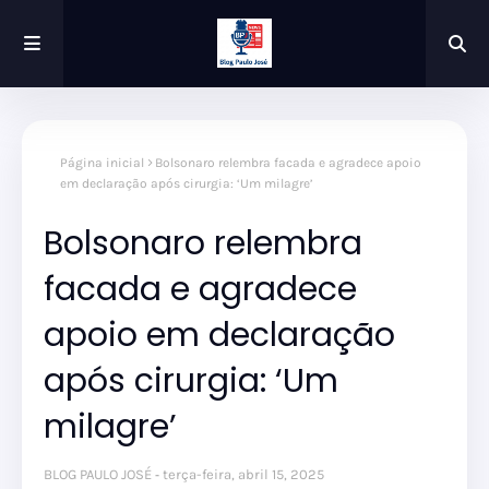
Página inicial
Bolsonaro relembra facada e agradece apoio
em declaração após cirurgia: ‘Um milagre’
Bolsonaro relembra
facada e agradece
apoio em declaração
após cirurgia: ‘Um
milagre’
BLOG PAULO JOSÉ
terça-feira, abril 15, 2025