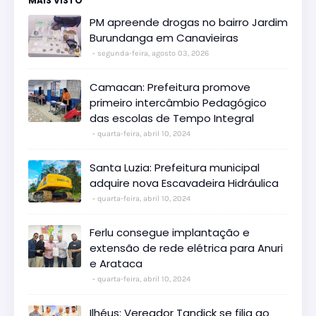
MAIS VISTO
PM apreende drogas no bairro Jardim
Burundanga em Canavieiras
segunda-feira, agosto 03, 2026
Camacan: Prefeitura promove
primeiro intercâmbio Pedagógico
das escolas de Tempo Integral
quarta-feira, abril 10, 2024
Santa Luzia: Prefeitura municipal
adquire nova Escavadeira Hidráulica
quarta-feira, abril 10, 2024
Ferlu consegue implantação e
extensão de rede elétrica para Anuri
e Arataca
quarta-feira, abril 10, 2024
Ilhéus: Vereador Tandick se filia ao