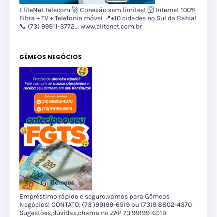
EliteNet Telecom 🚀 Conexão sem limites! 🛜 Internet 100%
Fibra + TV + Telefonia móvel 📍+10 cidades no Sul da Bahia!
📞 (73) 99911-3772... www.elitenet.com.br
GÊMEOS NEGÓCIOS
Empréstimo rápido e seguro,vamos para Gêmeos
Negócios! CONTATO: (73 )99199-6519 ou (73)9 8802-4370
Sugestões,dúvidas,chama no ZAP 73 99199-6519