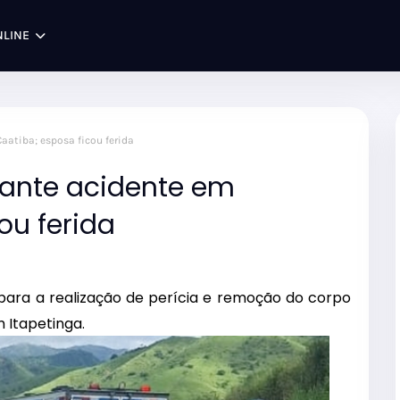
NLINE
aatiba; esposa ficou ferida
rante acidente em
ou ferida
o para a realização de perícia e remoção do corpo
m Itapetinga.