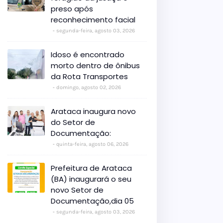
preso após
reconhecimento facial
segunda-feira, agosto 03, 2026
Idoso é encontrado
morto dentro de ônibus
da Rota Transportes
domingo, agosto 02, 2026
Arataca inaugura novo
do Setor de
Documentação:
quinta-feira, agosto 06, 2026
Prefeitura de Arataca
(BA) inaugurará o seu
novo Setor de
Documentação,dia 05
segunda-feira, agosto 03, 2026