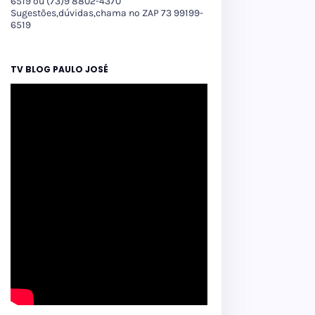
6519 ou (73)9 8802-4370
Sugestões,dúvidas,chama no ZAP 73 99199-
6519
TV BLOG PAULO JOSÉ