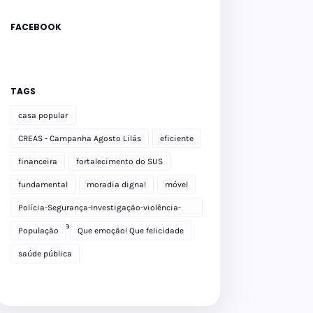
FACEBOOK
TAGS
casa popular
CREAS - Campanha Agosto Lilás
eficiente
financeira
fortalecimento do SUS
fundamental
moradia digna!
móvel
Polícia-Segurança-Investigação-violência-
Polícia Militar-delegacia
População
Que emoção! Que felicidade
saúde pública