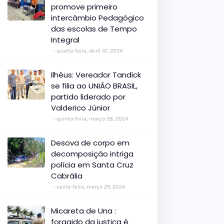
promove primeiro
intercâmbio Pedagógico
das escolas de Tempo
Integral
quarta-feira, abril 10, 2024
Ilhéus: Vereador Tandick
se filia ao UNIÃO BRASIL,
partido liderado por
Valderico Júnior
quinta-feira, março 28, 2024
Desova de corpo em
decomposição intriga
polícia em Santa Cruz
Cabrália
sexta-feira, março 29, 2024
Micareta de Una :
foragido da justiça é