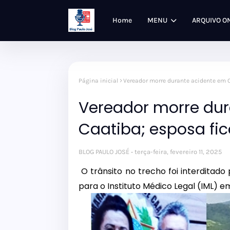
Home
MENU
ARQUIVO O
Página inicial
Vereador morre durante acidente em C
Vereador morre du
Caatiba; esposa fic
BLOG PAULO JOSÉ
terça-feira, fevereiro 11, 2025
O trânsito no trecho foi interditad
para o Instituto Médico Legal (IML) e