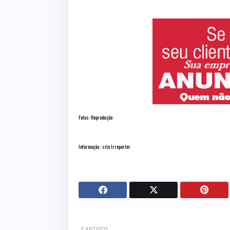
Fotos: Reprodução
Informação : site Irreporter
ANTIGOS