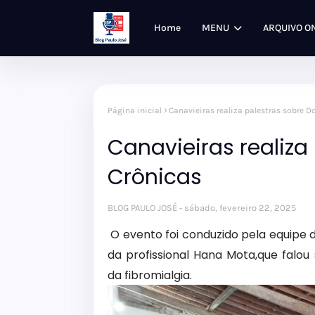
Home
MENU
ARQUIVO O
Página inicial
Canavieiras realiza palestras sobre 
Canavieiras realiza
Crônicas
BLOG PAULO JOSÉ
sábado, fevereiro 22, 2025
O evento foi conduzido pela equipe 
da profissional Hana Mota,que falou
da fibromialgia.