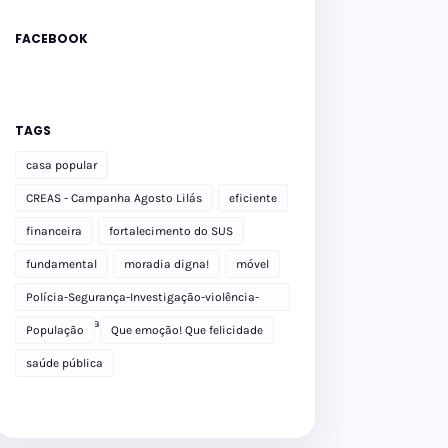
FACEBOOK
TAGS
casa popular
CREAS - Campanha Agosto Lilás
eficiente
financeira
fortalecimento do SUS
fundamental
moradia digna!
móvel
Polícia-Segurança-Investigação-violência-
Polícia Militar-delegacia
População
Que emoção! Que felicidade
saúde pública