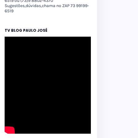
6519 ou (73)9 8802-4370
Sugestões,dúvidas,chama no ZAP 73 99199-
6519
TV BLOG PAULO JOSÉ