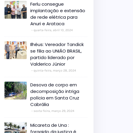
Ferlu consegue
implantação e extensão
de rede elétrica para
Anuri e Arataca
quarta-feira, abril 10, 2024
Ilhéus: Vereador Tandick
se filia ao UNIÃO BRASIL,
partido liderado por
Valderico Júnior
quinta-feira, março 28, 2024
Desova de corpo em
decomposição intriga
polícia em Santa Cruz
Cabrália
sexta-feira, março 29, 2024
Micareta de Una :
foragido da justiça é