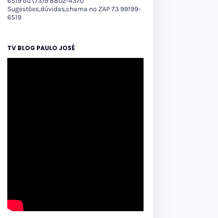
6519 ou (73)9 8802-4370
Sugestões,dúvidas,chama no ZAP 73 99199-
6519
TV BLOG PAULO JOSÉ