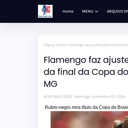
Home
MENU
ARQUIVO O
Página inicial
Flamengo faz ajustes para o primeiro 
Flamengo faz ajuste
da final da Copa do 
MG
BLOG PAULO JOSÉ
domingo, novembro 03, 2024
Rubro-negro mira título da Copa do Brasi