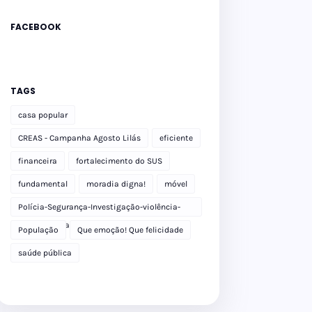
FACEBOOK
TAGS
casa popular
CREAS - Campanha Agosto Lilás
eficiente
financeira
fortalecimento do SUS
fundamental
moradia digna!
móvel
Polícia-Segurança-Investigação-violência-
Polícia Militar-delegacia
População
Que emoção! Que felicidade
saúde pública