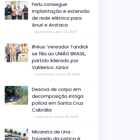
Ferlu consegue
implantação e extensão
de rede elétrica para
Anuri e Arataca
quarta-feira, abril 10, 2024
Ilhéus: Vereador Tandick
se filia ao UNIÃO BRASIL,
partido liderado por
Valderico Júnior
quinta-feira, março 28, 2024
Desova de corpo em
decomposição intriga
polícia em Santa Cruz
Cabrália
sexta-feira, março 29, 2024
Micareta de Una :
foragido da justiça é