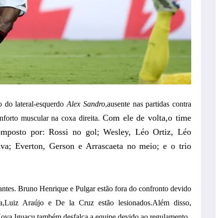
 do lateral-esquerdo
Alex Sandro
,ausente nas partidas contra
Com ele de volta,o time
nforto muscular na coxa direita.
mposto por: Rossi no gol; Wesley, Léo Ortiz, Léo
iva; Everton, Gerson e Arrascaeta no meio; e o trio
antes. Bruno Henrique e Pulgar estão fora do confronto devido
a,Luiz Araújo e De la Cruz estão lesionados.Além disso,
Nova Iguaçu,também desfalca a equipe devido ao regulamento.