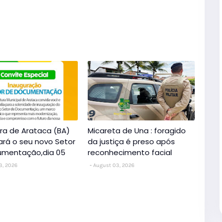
ura de Arataca (BA)
Micareta de Una : foragido
ará o seu novo Setor
da justiça é preso após
umentação,dia 05
reconhecimento facial
3, 2026
August 03, 2026