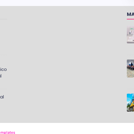
MA
ico
l
al
emplates