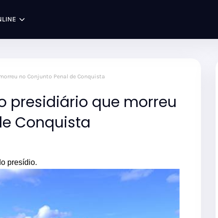
NLINE
e morreu no Conjunto Penal de Conquista
do presidiário que morreu
de Conquista
o presídio.