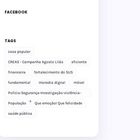
FACEBOOK
TAGS
casa popular
CREAS - Campanha Agosto Lilás
eficiente
financeira
fortalecimento do SUS
fundamental
moradia digna!
móvel
Polícia-Segurança-Investigação-violência-
Polícia Militar-delegacia
População
Que emoção! Que felicidade
saúde pública