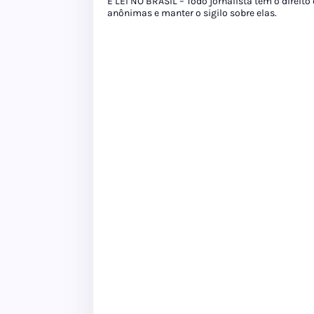
É LEI NO BRASIL – Todo jornalista tem o direito
anônimas e manter o sigilo sobre elas.