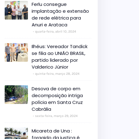
Ferlu consegue
implantação e extensão
de rede elétrica para
Anuri e Arataca
quarta-feira, abril 10, 2024
Ilhéus: Vereador Tandick
se filia ao UNIÃO BRASIL,
partido liderado por
Valderico Júnior
quinta-feira, março 28, 2024
Desova de corpo em
decomposição intriga
polícia em Santa Cruz
Cabrália
sexta-feira, março 29, 2024
Micareta de Una :
foragido da justiça é