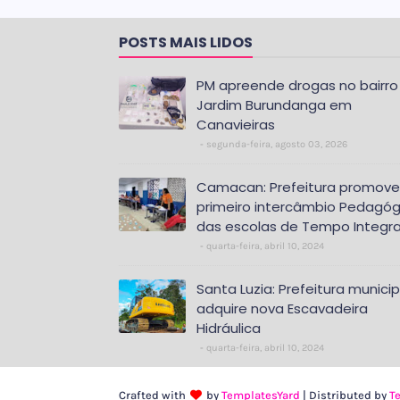
POSTS MAIS LIDOS
PM apreende drogas no bairro
Jardim Burundanga em
Canavieiras
segunda-feira, agosto 03, 2026
Camacan: Prefeitura promove
primeiro intercâmbio Pedagóg
das escolas de Tempo Integra
quarta-feira, abril 10, 2024
Santa Luzia: Prefeitura municip
adquire nova Escavadeira
Hidráulica
quarta-feira, abril 10, 2024
Crafted with
by
TemplatesYard
| Distributed by
T