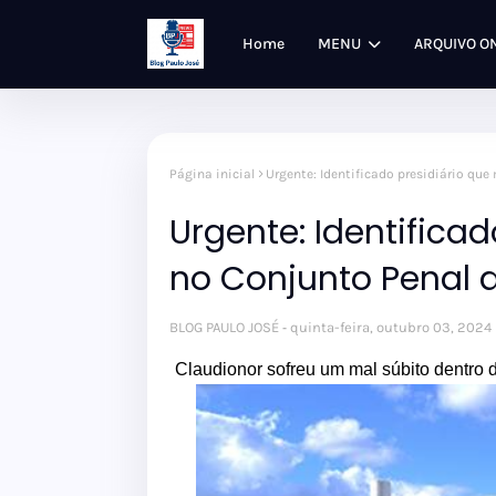
Home
MENU
ARQUIVO O
Página inicial
Urgente: Identificado presidiário qu
Urgente: Identifica
no Conjunto Penal 
BLOG PAULO JOSÉ
quinta-feira, outubro 03, 2024
Claudionor sofreu um mal súbito dentro d