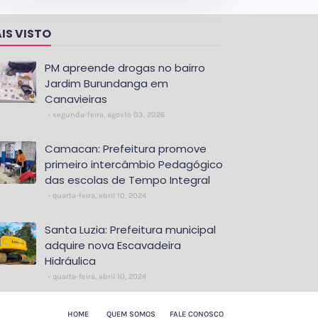
IS VISTO
PM apreende drogas no bairro
Jardim Burundanga em
Canavieiras
segunda-feira, agosto 03, 2026
Camacan: Prefeitura promove
primeiro intercâmbio Pedagógico
das escolas de Tempo Integral
quarta-feira, abril 10, 2024
Santa Luzia: Prefeitura municipal
adquire nova Escavadeira
Hidráulica
quarta-feira, abril 10, 2024
HOME
QUEM SOMOS
FALE CONOSCO