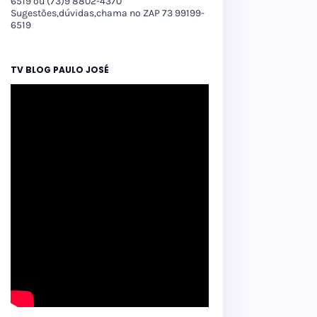
6519 ou (73)9 8802-4370
Sugestões,dúvidas,chama no ZAP 73 99199-
6519
TV BLOG PAULO JOSÉ