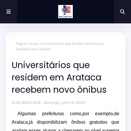
Página inicial
Universitários que residem em Arataca
recebem novo ônibus
Universitários que
residem em Arataca
recebem novo ônibus
BLOG PAULO JOSÉ
domingo, julho 14, 2024
Algumas prefeituras como,por exemplo,
de
Arataca
,já disponibilizam ônibus gratuitos que
ajudam esses alunos a chegarem ao nível superior