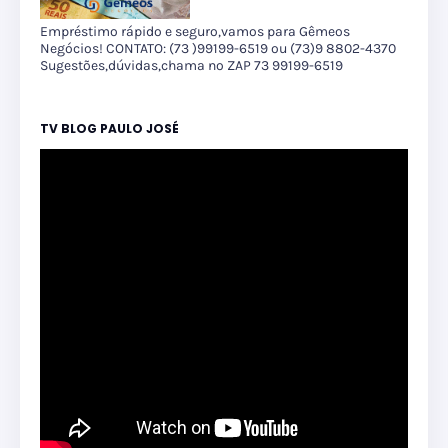
Empréstimo rápido e seguro,vamos para Gêmeos
Negócios! CONTATO: (73 )99199-6519 ou (73)9 8802-4370
Sugestões,dúvidas,chama no ZAP 73 99199-6519
TV BLOG PAULO JOSÉ