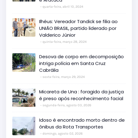
quarta-feira, abril 10, 2024
Ilhéus: Vereador Tandick se filia ao
UNIÃO BRASIL, partido liderado por
Valderico Júnior
quinta-feira, março 28, 2024
Desova de corpo em decomposição
intriga polícia em Santa Cruz
Cabrália
sexta-feira, março 29, 2024
Micareta de Una : foragido da justiça
é preso após reconhecimento facial
segunda-feira, agosto 03, 2026
Idoso é encontrado morto dentro de
ônibus da Rota Transportes
domingo, agosto 02, 2026