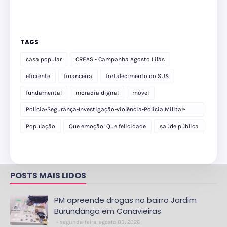
TAGS
casa popular
CREAS - Campanha Agosto Lilás
eficiente
financeira
fortalecimento do SUS
fundamental
moradia digna!
móvel
Polícia-Segurança-Investigação-violência-Polícia Militar-
delegacia
População
Que emoção! Que felicidade
saúde pública
POSTS MAIS LIDOS
PM apreende drogas no bairro Jardim
Burundanga em Canavieiras
segunda-feira, agosto 03, 2026