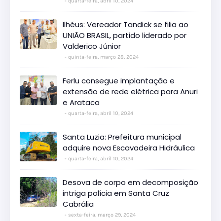
quarta-feira, abril 10, 2024
Ilhéus: Vereador Tandick se filia ao
UNIÃO BRASIL, partido liderado por
Valderico Júnior
quinta-feira, março 28, 2024
Ferlu consegue implantação e
extensão de rede elétrica para Anuri
e Arataca
quarta-feira, abril 10, 2024
Santa Luzia: Prefeitura municipal
adquire nova Escavadeira Hidráulica
quarta-feira, abril 10, 2024
Desova de corpo em decomposição
intriga polícia em Santa Cruz
Cabrália
sexta-feira, março 29, 2024