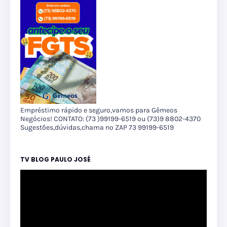
Empréstimo rápido e seguro,vamos para Gêmeos
Negócios! CONTATO: (73 )99199-6519 ou (73)9 8802-4370
Sugestões,dúvidas,chama no ZAP 73 99199-6519
TV BLOG PAULO JOSÉ