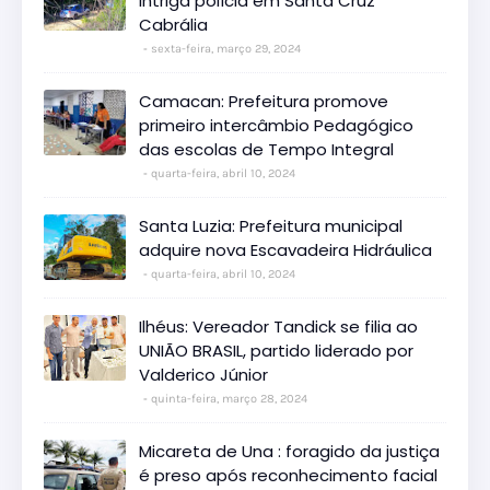
intriga polícia em Santa Cruz
Cabrália
sexta-feira, março 29, 2024
Camacan: Prefeitura promove
primeiro intercâmbio Pedagógico
das escolas de Tempo Integral
quarta-feira, abril 10, 2024
Santa Luzia: Prefeitura municipal
adquire nova Escavadeira Hidráulica
quarta-feira, abril 10, 2024
Ilhéus: Vereador Tandick se filia ao
UNIÃO BRASIL, partido liderado por
Valderico Júnior
quinta-feira, março 28, 2024
Micareta de Una : foragido da justiça
é preso após reconhecimento facial