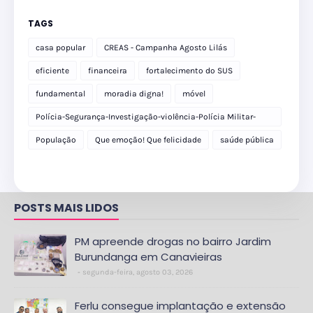
TAGS
casa popular
CREAS - Campanha Agosto Lilás
eficiente
financeira
fortalecimento do SUS
fundamental
moradia digna!
móvel
Polícia-Segurança-Investigação-violência-Polícia Militar-
delegacia
População
Que emoção! Que felicidade
saúde pública
POSTS MAIS LIDOS
PM apreende drogas no bairro Jardim
Burundanga em Canavieiras
segunda-feira, agosto 03, 2026
Ferlu consegue implantação e extensão