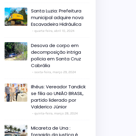
Santa Luzia: Prefeitura
municipal adquire nova
Escavadeira Hidráulica
quarta-feira, abril 10, 2024
Desova de corpo em
decomposição intriga
polícia em Santa Cruz
Cabrália
sexta-feira, março 29, 2024
Ilhéus: Vereador Tandick
se filia ao UNIÃO BRASIL,
partido liderado por
Valderico Júnior
quinta-feira, março 28, 2024
Micareta de Una :
foragido da justiça é