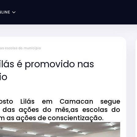
NLINE
as escolas do município
lás é promovido nas
io
to Lilás em Camacan segue
 das ações do mês,as escolas do
 as ações de conscientização.