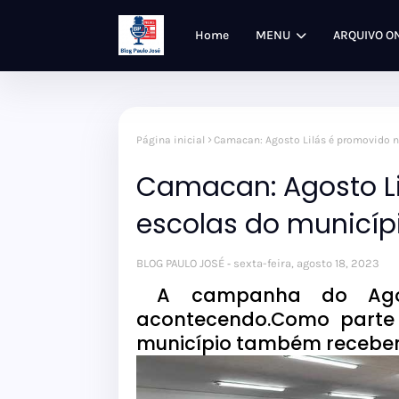
Home
MENU
ARQUIVO O
Página inicial
Camacan: Agosto Lilás é promovido n
Camacan: Agosto Li
escolas do municíp
BLOG PAULO JOSÉ
sexta-feira, agosto 18, 2023
A campanha do Agos
acontecendo.Como parte
município também recebem