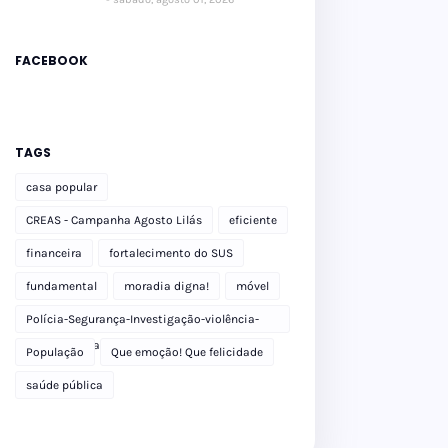
FACEBOOK
TAGS
casa popular
CREAS - Campanha Agosto Lilás
eficiente
financeira
fortalecimento do SUS
fundamental
moradia digna!
móvel
Polícia-Segurança-Investigação-violência-
Polícia Militar-delegacia
População
Que emoção! Que felicidade
saúde pública