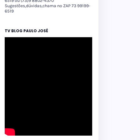
6519 ou (73)9 8802-4370
Sugestões,dúvidas,chama no ZAP 73 99199-
6519
TV BLOG PAULO JOSÉ